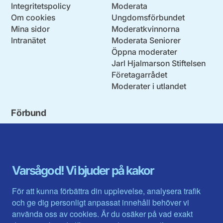
Integritetspolicy
Moderata
Om cookies
Ungdomsförbundet
Mina sidor
Moderatkvinnorna
Intranätet
Moderata Seniorer
Öppna moderater
Jarl Hjalmarson Stiftelsen
Företagarrådet
Moderater i utlandet
Förbund
Blekinge län
Stockholms stad och län
Dalarna
Södermanlands län
Gotland
Uppsala län
Gävleborg
Värmlands län
Varsågod! Vi bjuder på kakor
Halland
Västerbotten
Jämtlands län
Västra Götaland
För att kunna förbättra din upplevelse, analysera trafik
Jönköpings län
Västernorrland
och ge dig personligt anpassat innehåll behöver vi
Kalmar län
Västmanland
använda oss av cookies. Är du osäker på vad exakt
Kronobergs län
Örebro län