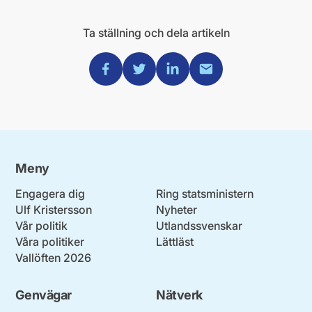
Ta ställning och dela artikeln
Dela via Facebook
Dela via Twitter
Dela via Linkedin
Dela via Mail
Meny
Engagera dig
Ring statsministern
Ulf Kristersson
Nyheter
Vår politik
Utlandssvenskar
Våra politiker
Lättläst
Vallöften 2026
Genvägar
Nätverk