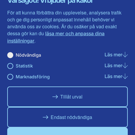
Varsågod! Vi bjuder på kakor
Halland
Västerbotten
Jämtlands län
Västra Götaland
För att kunna förbättra din upplevelse, analysera trafik
Jönköpings län
Västernorrland
och ge dig personligt anpassat innehåll behöver vi
Kalmar län
Västmanland
använda oss av cookies. Är du osäker på vad exakt
Kronobergs län
Örebro län
dessa gör kan du
läsa mer och anpassa dina
Norrbotten
Östergötland
.
inställningar
Skåne län
Läs mer
om N
Nödvändiga
Du hittar oss här på sociala medier
Läs mer
om St
Statistik
Facebook
X
Instagram
Linkedin
Youtube
Läs mer
om Ma
Marknadsföring
Tillåt urval
Endast nödvändiga