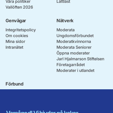
Våra politiker
Lättläst
Vallöften 2026
Genvägar
Nätverk
Integritetspolicy
Moderata
Om cookies
Ungdomsförbundet
Mina sidor
Moderatkvinnorna
Intranätet
Moderata Seniorer
Öppna moderater
Jarl Hjalmarson Stiftelsen
Företagarrådet
Moderater i utlandet
Förbund
Blekinge län
Stockholms stad och län
Dalarna
Södermanlands län
Gotland
Uppsala län
Gävleborg
Värmlands län