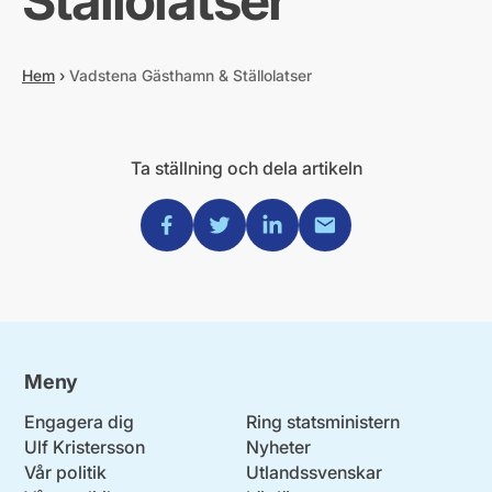
Ställolatser
Hem
›
Vadstena Gästhamn & Ställolatser
Ta ställning och dela artikeln
Dela via Facebook
Dela via Twitter
Dela via Linkedin
Dela via Mail
Meny
Engagera dig
Ring statsministern
Ulf Kristersson
Nyheter
Vår politik
Utlandssvenskar