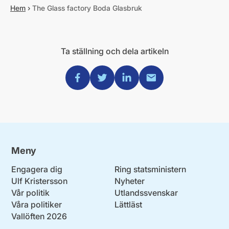
Hem
›
The Glass factory Boda Glasbruk
Ta ställning och dela artikeln
Dela via Facebook
Dela via Twitter
Dela via Linkedin
Dela via Mail
Meny
Engagera dig
Ring statsministern
Ulf Kristersson
Nyheter
Vår politik
Utlandssvenskar
Våra politiker
Lättläst
Vallöften 2026