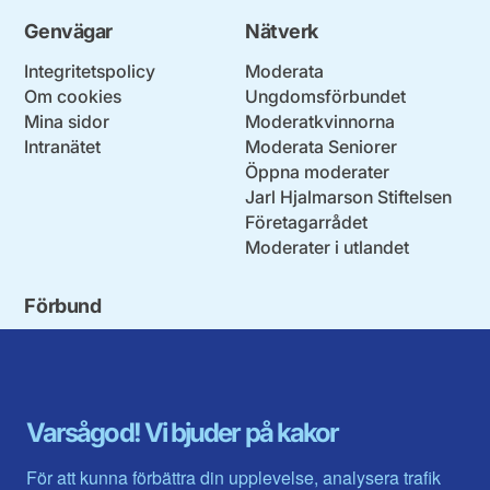
Genvägar
Nätverk
Integritetspolicy
Moderata
Om cookies
Ungdomsförbundet
Mina sidor
Moderatkvinnorna
Intranätet
Moderata Seniorer
Öppna moderater
Jarl Hjalmarson Stiftelsen
Företagarrådet
Moderater i utlandet
Förbund
Blekinge län
Stockholms stad och län
Dalarna
Södermanlands län
Gotland
Uppsala län
Gävleborg
Värmlands län
Varsågod! Vi bjuder på kakor
Halland
Västerbotten
Jämtlands län
Västra Götaland
För att kunna förbättra din upplevelse, analysera trafik