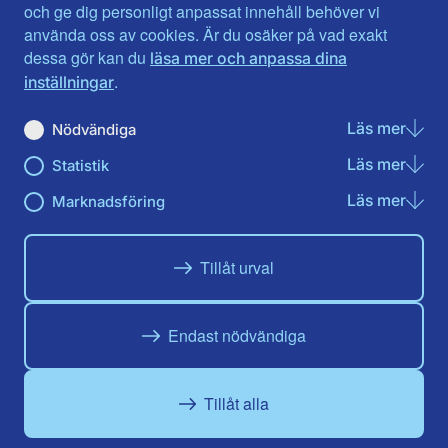
Jönköpings län
Västernorrland
och ge dig personligt anpassat innehåll behöver vi
Kalmar län
Västmanland
använda oss av cookies. Är du osäker på vad exakt
Kronobergs län
Örebro län
dessa gör kan du
läsa mer och anpassa dina
Norrbotten
Östergötland
.
inställningar
Skåne län
Läs mer
om N
Nödvändiga
Du hittar oss här på sociala medier
Läs mer
om St
Statistik
Facebook
X
Instagram
Linkedin
Youtube
Läs mer
om Ma
Marknadsföring
Tillåt urval
Endast nödvändiga
Tillåt alla