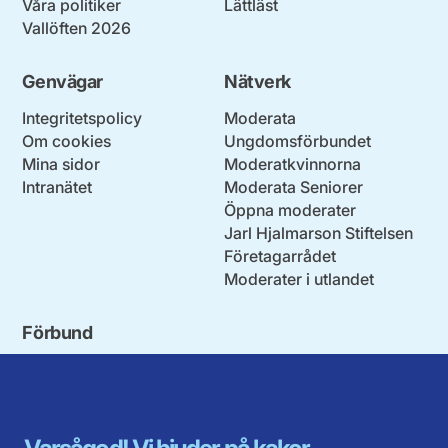
Våra politiker
Lättläst
Vallöften 2026
Genvägar
Nätverk
Integritetspolicy
Moderata
Om cookies
Ungdomsförbundet
Mina sidor
Moderatkvinnorna
Intranätet
Moderata Seniorer
Öppna moderater
Jarl Hjalmarson Stiftelsen
Företagarrådet
Moderater i utlandet
Förbund
Blekinge län
Stockholms stad och län
Dalarna
Södermanlands län
Gotland
Uppsala län
Gävleborg
Värmlands län