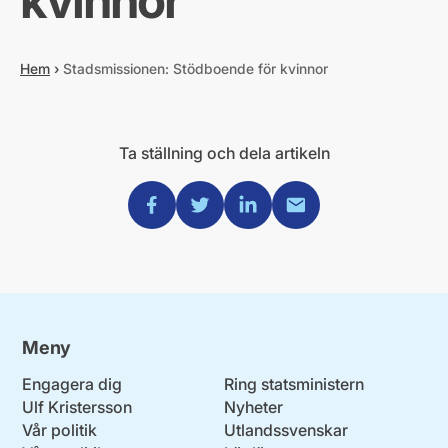
kvinnor
Hem
›
Stadsmissionen: Stödboende för kvinnor
Ta ställning och dela artikeln
Dela via Facebook
Dela via Twitter
Dela via Linkedin
Dela via Mail
Meny
Engagera dig
Ring statsministern
Ulf Kristersson
Nyheter
Vår politik
Utlandssvenskar