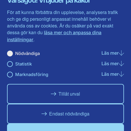
Varsågod! Vi bjuder på kakor
Halland
Västerbotten
Jämtlands län
Västra Götaland
För att kunna förbättra din upplevelse, analysera trafik
Jönköpings län
Västernorrland
och ge dig personligt anpassat innehåll behöver vi
Kalmar län
Västmanland
använda oss av cookies. Är du osäker på vad exakt
Kronobergs län
Örebro län
dessa gör kan du
läsa mer och anpassa dina
Norrbotten
Östergötland
.
inställningar
Skåne län
Läs mer
om N
Nödvändiga
Du hittar oss här på sociala medier
Läs mer
om St
Statistik
Facebook
X
Instagram
Linkedin
Youtube
Läs mer
om Ma
Marknadsföring
Tillåt urval
Endast nödvändiga