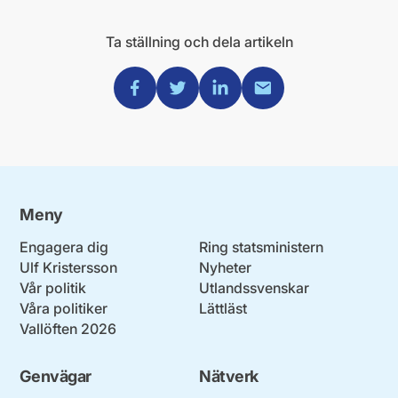
Ta ställning och dela artikeln
Dela via Facebook
Dela via Twitter
Dela via Linkedin
Dela via Mail
Meny
Engagera dig
Ring statsministern
Ulf Kristersson
Nyheter
Vår politik
Utlandssvenskar
Våra politiker
Lättläst
Vallöften 2026
Genvägar
Nätverk