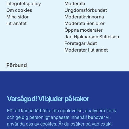
Integritetspolicy
Moderata
Om cookies
Ungdomsförbundet
Mina sidor
Moderatkvinnorna
Intranätet
Moderata Seniorer
Öppna moderater
Jarl Hjalmarson Stiftelsen
Företagarrådet
Moderater i utlandet
Förbund
Blekinge län
Stockholms stad och län
Dalarna
Södermanlands län
Gotland
Uppsala län
Gävleborg
Värmlands län
Varsågod! Vi bjuder på kakor
Halland
Västerbotten
Jämtlands län
Västra Götaland
För att kunna förbättra din upplevelse, analysera trafik
Jönköpings län
Västernorrland
och ge dig personligt anpassat innehåll behöver vi
Kalmar län
Västmanland
använda oss av cookies. Är du osäker på vad exakt
Kronobergs län
Örebro län