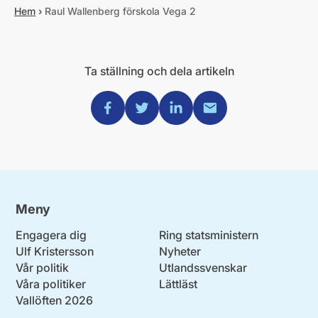
Hem
›
Raul Wallenberg förskola Vega 2
Ta ställning och dela artikeln
Dela via Facebook
Dela via Twitter
Dela via Linkedin
Dela via Mail
Meny
Engagera dig
Ring statsministern
Ulf Kristersson
Nyheter
Vår politik
Utlandssvenskar
Våra politiker
Lättläst
Vallöften 2026