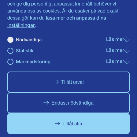
Jönköpings län
Västernorrland
och ge dig personligt anpassat innehåll behöver vi
Kalmar län
Västmanland
använda oss av cookies. Är du osäker på vad exakt
Kronobergs län
Örebro län
dessa gör kan du
läsa mer och anpassa dina
Norrbotten
Östergötland
.
inställningar
Skåne län
Läs mer
om N
Nödvändiga
Du hittar oss här på sociala medier
Läs mer
om St
Statistik
Facebook
X
Instagram
Linkedin
Youtube
Läs mer
om Ma
Marknadsföring
Tillåt urval
Endast nödvändiga
Tillåt alla