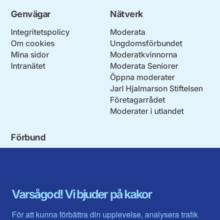
Genvägar
Nätverk
Integritetspolicy
Moderata
Om cookies
Ungdomsförbundet
Mina sidor
Moderatkvinnorna
Intranätet
Moderata Seniorer
Öppna moderater
Jarl Hjalmarson Stiftelsen
Företagarrådet
Moderater i utlandet
Förbund
Blekinge län
Stockholms stad och län
Dalarna
Södermanlands län
Gotland
Uppsala län
Gävleborg
Värmlands län
Varsågod! Vi bjuder på kakor
Halland
Västerbotten
Jämtlands län
Västra Götaland
För att kunna förbättra din upplevelse, analysera trafik