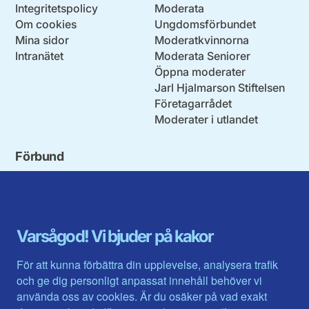
Integritetspolicy
Moderata
Om cookies
Ungdomsförbundet
Mina sidor
Moderatkvinnorna
Intranätet
Moderata Seniorer
Öppna moderater
Jarl Hjalmarson Stiftelsen
Företagarrådet
Moderater i utlandet
Förbund
Blekinge län
Stockholms stad och län
Dalarna
Södermanlands län
Gotland
Uppsala län
Gävleborg
Värmlands län
Varsågod! Vi bjuder på kakor
Halland
Västerbotten
Jämtlands län
Västra Götaland
För att kunna förbättra din upplevelse, analysera trafik
Jönköpings län
Västernorrland
och ge dig personligt anpassat innehåll behöver vi
Kalmar län
Västmanland
använda oss av cookies. Är du osäker på vad exakt
Kronobergs län
Örebro län