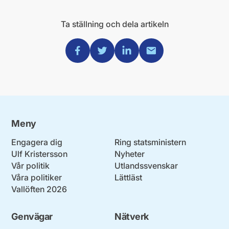
Ta ställning och dela artikeln
Dela via Facebook
Dela via Twitter
Dela via Linkedin
Dela via Mail
Meny
Engagera dig
Ring statsministern
Ulf Kristersson
Nyheter
Vår politik
Utlandssvenskar
Våra politiker
Lättläst
Vallöften 2026
Genvägar
Nätverk