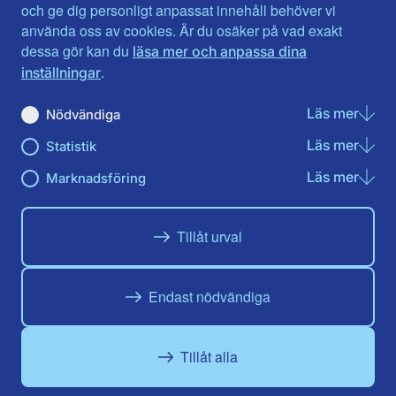
Jönköpings län
Västernorrland
och ge dig personligt anpassat innehåll behöver vi
Kalmar län
Västmanland
använda oss av cookies. Är du osäker på vad exakt
Kronobergs län
Örebro län
dessa gör kan du
läsa mer och anpassa dina
Norrbotten
Östergötland
.
inställningar
Skåne län
Läs mer
om N
Nödvändiga
Du hittar oss här på sociala medier
Läs mer
om St
Statistik
Facebook
X
Instagram
Linkedin
Youtube
Läs mer
om Ma
Marknadsföring
Tillåt urval
Endast nödvändiga
Tillåt alla