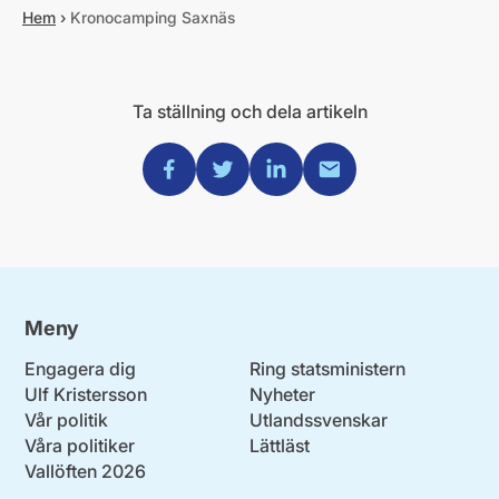
Hem
›
Kronocamping Saxnäs
Ta ställning och dela artikeln
Dela via Facebook
Dela via Twitter
Dela via Linkedin
Dela via Mail
Meny
Engagera dig
Ring statsministern
Ulf Kristersson
Nyheter
Vår politik
Utlandssvenskar
Våra politiker
Lättläst
Vallöften 2026