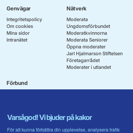
Genvägar
Nätverk
Integritetspolicy
Moderata
Om cookies
Ungdomsförbundet
Mina sidor
Moderatkvinnorna
Intranätet
Moderata Seniorer
Öppna moderater
Jarl Hjalmarson Stiftelsen
Företagarrådet
Moderater i utlandet
Förbund
Blekinge län
Stockholms stad och län
Dalarna
Södermanlands län
Gotland
Uppsala län
Gävleborg
Värmlands län
Varsågod! Vi bjuder på kakor
Halland
Västerbotten
Jämtlands län
Västra Götaland
För att kunna förbättra din upplevelse, analysera trafik