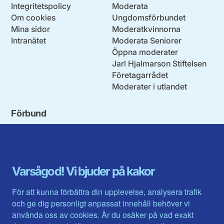
Integritetspolicy
Moderata
Om cookies
Ungdomsförbundet
Mina sidor
Moderatkvinnorna
Intranätet
Moderata Seniorer
Öppna moderater
Jarl Hjalmarson Stiftelsen
Företagarrådet
Moderater i utlandet
Förbund
Blekinge län
Stockholms stad och län
Dalarna
Södermanlands län
Gotland
Uppsala län
Gävleborg
Värmlands län
Varsågod! Vi bjuder på kakor
Halland
Västerbotten
Jämtlands län
Västra Götaland
För att kunna förbättra din upplevelse, analysera trafik
Jönköpings län
Västernorrland
och ge dig personligt anpassat innehåll behöver vi
Kalmar län
Västmanland
använda oss av cookies. Är du osäker på vad exakt
Kronobergs län
Örebro län