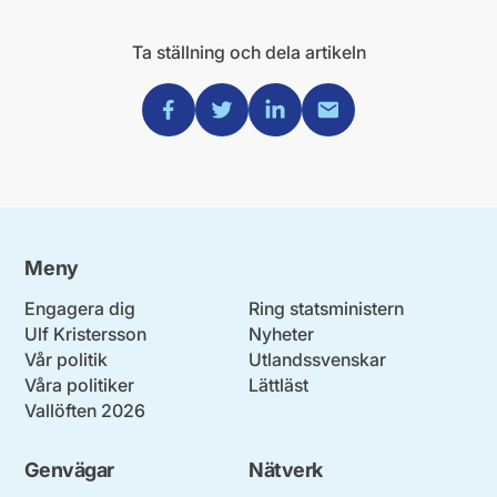
Ta ställning och dela artikeln
Dela via Facebook
Dela via Twitter
Dela via Linkedin
Dela via Mail
Meny
Engagera dig
Ring statsministern
Ulf Kristersson
Nyheter
Vår politik
Utlandssvenskar
Våra politiker
Lättläst
Vallöften 2026
Genvägar
Nätverk