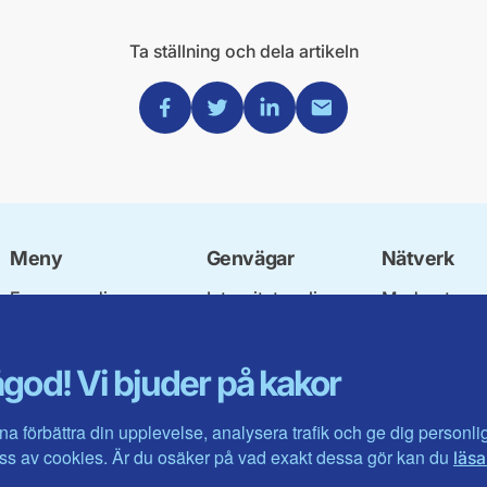
Ta ställning och dela artikeln
Dela via Facebook
Dela via Twitter
Dela via Linkedin
Dela via Mail
Meny
Genvägar
Nätverk
Engagera dig
Integritetspolicy
Moderata
Ulf Kristersson
Om cookies
Ungdomsför
Vår politik
Mina sidor
Moderatkvin
god! Vi bjuder på kakor
Våra politiker
Intranätet
Moderata Se
Vallöften 2026
Öppna moder
Visa fler ...
Jarl Hjalmar
na förbättra din upplevelse, analysera trafik och ge dig personl
Stiftelsen
s av cookies. Är du osäker på vad exakt dessa gör kan du
läsa
Företagarråd