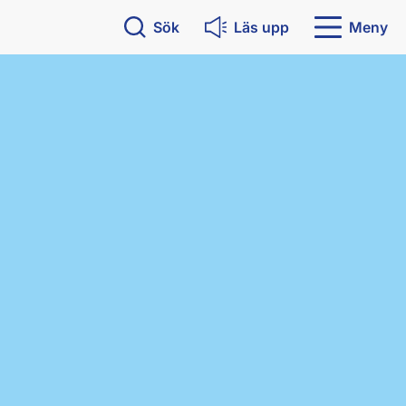
Sök
Läs upp
Meny