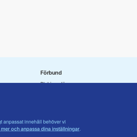
Förbund
Blekinge län
bundet
Dalarna
norna
Gotland
niorer
Gävleborg
ater
Halland
son
Visa fler ...
igt anpassat innehåll behöver vi
.
 mer och anpassa dina inställningar
et