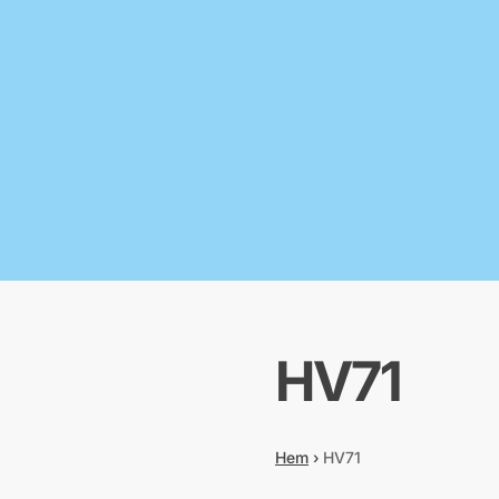
HV71
Hem
›
HV71