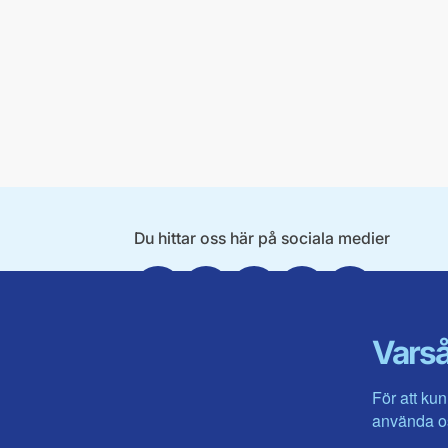
Du hittar oss här på sociala medier
Facebook
X
Instagram
Linkedin
Youtube
Varså
För att kun
använda os