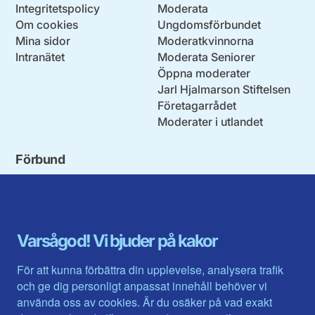
Integritetspolicy
Moderata
Om cookies
Ungdomsförbundet
Mina sidor
Moderatkvinnorna
Intranätet
Moderata Seniorer
Öppna moderater
Jarl Hjalmarson Stiftelsen
Företagarrådet
Moderater i utlandet
Förbund
Blekinge län
Stockholms stad och län
Dalarna
Södermanlands län
Gotland
Uppsala län
Gävleborg
Värmlands län
Varsågod! Vi bjuder på kakor
Halland
Västerbotten
Jämtlands län
Västra Götaland
För att kunna förbättra din upplevelse, analysera trafik
Jönköpings län
Västernorrland
och ge dig personligt anpassat innehåll behöver vi
Kalmar län
Västmanland
använda oss av cookies. Är du osäker på vad exakt
Kronobergs län
Örebro län