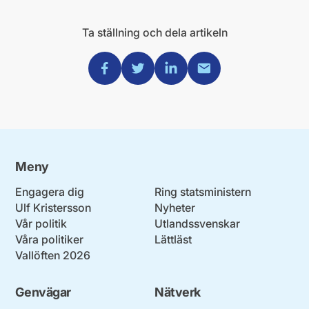
Ta ställning och dela artikeln
Dela via Facebook
Dela via Twitter
Dela via Linkedin
Dela via Mail
Meny
Engagera dig
Ring statsministern
Ulf Kristersson
Nyheter
Vår politik
Utlandssvenskar
Våra politiker
Lättläst
Vallöften 2026
Genvägar
Nätverk