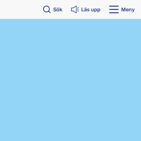
Sök
Läs upp
Meny