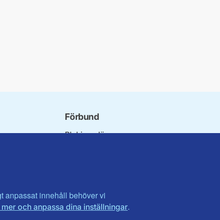
Förbund
Blekinge län
bundet
Dalarna
norna
Gotland
niorer
Gävleborg
ater
Halland
son
Visa fler ...
igt anpassat innehåll behöver vi
.
 mer och anpassa dina inställningar
et