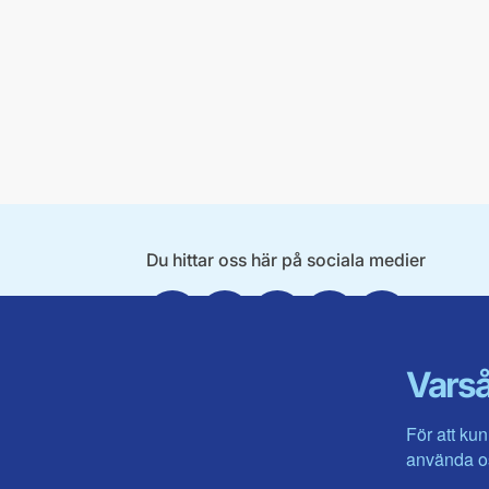
Du hittar oss här på sociala medier
Facebook
X
Instagram
Linkedin
Youtube
Varså
För att kun
använda os