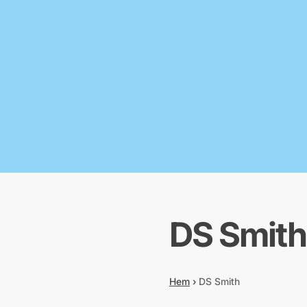
DS Smith
Hem
›
DS Smith