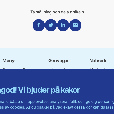
Ta ställning och dela artikeln
Dela via Facebook
Dela via Twitter
Dela via Linkedin
Dela via Mail
Meny
Genvägar
Nätverk
Engagera dig
Integritetspolicy
Moderata
Ulf Kristersson
Om cookies
Ungdomsför
Vår politik
Mina sidor
Moderatkvin
god! Vi bjuder på kakor
Våra politiker
Intranätet
Moderata Se
Vallöften 2026
Öppna moder
Visa fler ...
Jarl Hjalmar
na förbättra din upplevelse, analysera trafik och ge dig personl
Stiftelsen
s av cookies. Är du osäker på vad exakt dessa gör kan du
läsa
Företagarråd