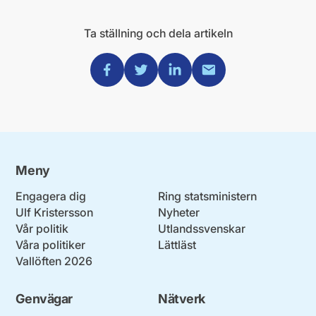
Ta ställning och dela artikeln
Dela via Facebook
Dela via Twitter
Dela via Linkedin
Dela via Mail
Meny
Engagera dig
Ring statsministern
Ulf Kristersson
Nyheter
Vår politik
Utlandssvenskar
Våra politiker
Lättläst
Vallöften 2026
Genvägar
Nätverk