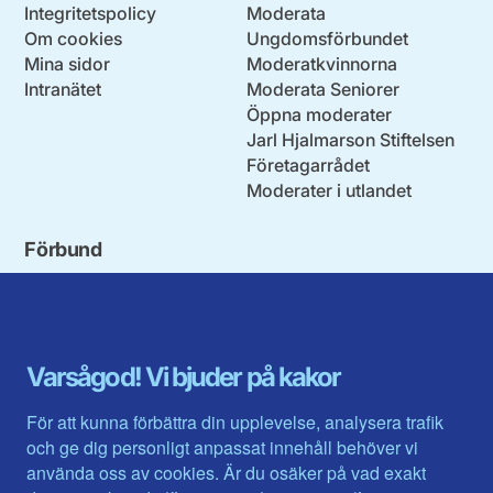
Integritetspolicy
Moderata
Om cookies
Ungdomsförbundet
Mina sidor
Moderatkvinnorna
Intranätet
Moderata Seniorer
Öppna moderater
Jarl Hjalmarson Stiftelsen
Företagarrådet
Moderater i utlandet
Förbund
Blekinge län
Stockholms stad och län
Dalarna
Södermanlands län
Gotland
Uppsala län
Gävleborg
Värmlands län
Varsågod! Vi bjuder på kakor
Halland
Västerbotten
Jämtlands län
Västra Götaland
För att kunna förbättra din upplevelse, analysera trafik
Jönköpings län
Västernorrland
och ge dig personligt anpassat innehåll behöver vi
Kalmar län
Västmanland
använda oss av cookies. Är du osäker på vad exakt
Kronobergs län
Örebro län