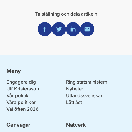
Ta ställning och dela artikeln
Dela via Facebook
Dela via Twitter
Dela via Linkedin
Dela via Mail
Meny
Engagera dig
Ring statsministern
Ulf Kristersson
Nyheter
Vår politik
Utlandssvenskar
Våra politiker
Lättläst
Vallöften 2026
Genvägar
Nätverk