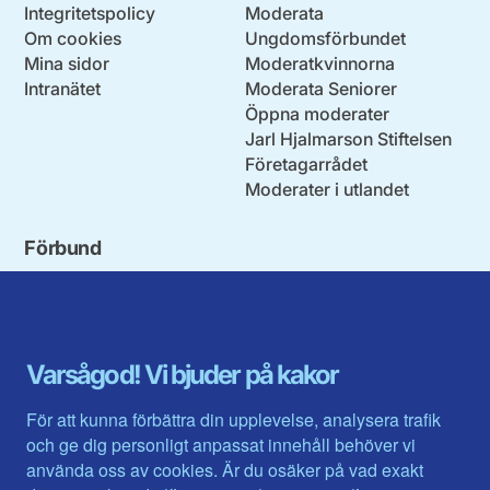
Integritetspolicy
Moderata
Om cookies
Ungdomsförbundet
Mina sidor
Moderatkvinnorna
Intranätet
Moderata Seniorer
Öppna moderater
Jarl Hjalmarson Stiftelsen
Företagarrådet
Moderater i utlandet
Förbund
Blekinge län
Stockholms stad och län
Dalarna
Södermanlands län
Gotland
Uppsala län
Gävleborg
Värmlands län
Varsågod! Vi bjuder på kakor
Halland
Västerbotten
Jämtlands län
Västra Götaland
För att kunna förbättra din upplevelse, analysera trafik
Jönköpings län
Västernorrland
och ge dig personligt anpassat innehåll behöver vi
Kalmar län
Västmanland
använda oss av cookies. Är du osäker på vad exakt
Kronobergs län
Örebro län