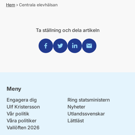
Hem
›
Centrala elevhälsan
Ta ställning och dela artikeln
Dela via Facebook
Dela via Twitter
Dela via Linkedin
Dela via Mail
Meny
Engagera dig
Ring statsministern
Ulf Kristersson
Nyheter
Vår politik
Utlandssvenskar
Våra politiker
Lättläst
Vallöften 2026