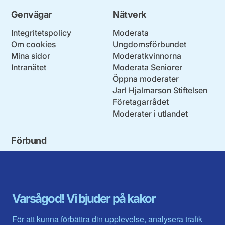
Genvägar
Nätverk
Integritetspolicy
Moderata
Om cookies
Ungdomsförbundet
Mina sidor
Moderatkvinnorna
Intranätet
Moderata Seniorer
Öppna moderater
Jarl Hjalmarson Stiftelsen
Företagarrådet
Moderater i utlandet
Förbund
Blekinge län
Stockholms stad och län
Dalarna
Södermanlands län
Gotland
Uppsala län
Gävleborg
Värmlands län
Varsågod! Vi bjuder på kakor
Halland
Västerbotten
Jämtlands län
Västra Götaland
För att kunna förbättra din upplevelse, analysera trafik