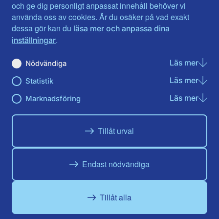
Jönköpings län
Västernorrland
och ge dig personligt anpassat innehåll behöver vi
Kalmar län
Västmanland
använda oss av cookies. Är du osäker på vad exakt
Kronobergs län
Örebro län
dessa gör kan du
läsa mer och anpassa dina
Norrbotten
Östergötland
.
inställningar
Skåne län
Läs mer
om N
Nödvändiga
Du hittar oss här på sociala medier
Läs mer
om St
Statistik
Facebook
X
Instagram
Linkedin
Youtube
Läs mer
om Ma
Marknadsföring
Tillåt urval
Endast nödvändiga
Tillåt alla