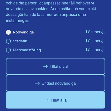
Jönköpings län
Västernorrland
och ge dig personligt anpassat innehåll behöver vi
Kalmar län
Västmanland
använda oss av cookies. Är du osäker på vad exakt
Kronobergs län
Örebro län
dessa gör kan du
läsa mer och anpassa dina
Norrbotten
Östergötland
.
inställningar
Skåne län
Läs mer
om N
Nödvändiga
Du hittar oss här på sociala medier
Läs mer
om St
Statistik
Facebook
X
Instagram
Linkedin
Youtube
Läs mer
om Ma
Marknadsföring
Tillåt urval
Endast nödvändiga
Tillåt alla