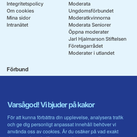
Integritetspolicy
Moderata
Om cookies
Ungdomsförbundet
Mina sidor
Moderatkvinnorna
Intranätet
Moderata Seniorer
Öppna moderater
Jarl Hjalmarson Stiftelsen
Företagarrådet
Moderater i utlandet
Förbund
Blekinge län
Stockholms stad och län
Dalarna
Södermanlands län
Gotland
Uppsala län
Gävleborg
Värmlands län
Varsågod! Vi bjuder på kakor
Halland
Västerbotten
Jämtlands län
Västra Götaland
För att kunna förbättra din upplevelse, analysera trafik
Jönköpings län
Västernorrland
och ge dig personligt anpassat innehåll behöver vi
Kalmar län
Västmanland
använda oss av cookies. Är du osäker på vad exakt
Kronobergs län
Örebro län