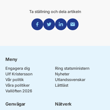
Ta ställning och dela artikeln
Dela via Facebook
Dela via Twitter
Dela via Linkedin
Dela via Mail
Meny
Engagera dig
Ring statsministern
Ulf Kristersson
Nyheter
Vår politik
Utlandssvenskar
Våra politiker
Lättläst
Vallöften 2026
Genvägar
Nätverk