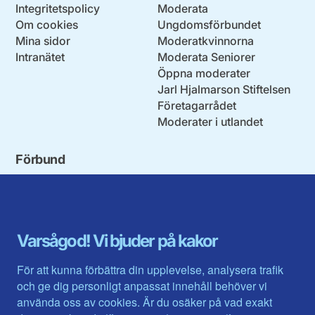
Integritetspolicy
Moderata
Om cookies
Ungdomsförbundet
Mina sidor
Moderatkvinnorna
Intranätet
Moderata Seniorer
Öppna moderater
Jarl Hjalmarson Stiftelsen
Företagarrådet
Moderater i utlandet
Förbund
Blekinge län
Stockholms stad och län
Dalarna
Södermanlands län
Gotland
Uppsala län
Gävleborg
Värmlands län
Varsågod! Vi bjuder på kakor
Halland
Västerbotten
Jämtlands län
Västra Götaland
För att kunna förbättra din upplevelse, analysera trafik
Jönköpings län
Västernorrland
och ge dig personligt anpassat innehåll behöver vi
Kalmar län
Västmanland
använda oss av cookies. Är du osäker på vad exakt
Kronobergs län
Örebro län