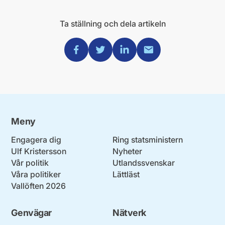
Ta ställning och dela artikeln
Dela via Facebook
Dela via Twitter
Dela via Linkedin
Dela via Mail
Meny
Engagera dig
Ring statsministern
Ulf Kristersson
Nyheter
Vår politik
Utlandssvenskar
Våra politiker
Lättläst
Vallöften 2026
Genvägar
Nätverk