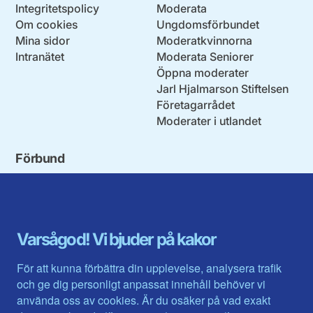
Integritetspolicy
Moderata
Om cookies
Ungdomsförbundet
Mina sidor
Moderatkvinnorna
Intranätet
Moderata Seniorer
Öppna moderater
Jarl Hjalmarson Stiftelsen
Företagarrådet
Moderater i utlandet
Förbund
Blekinge län
Stockholms stad och län
Dalarna
Södermanlands län
Gotland
Uppsala län
Gävleborg
Värmlands län
Varsågod! Vi bjuder på kakor
Halland
Västerbotten
Jämtlands län
Västra Götaland
För att kunna förbättra din upplevelse, analysera trafik
Jönköpings län
Västernorrland
och ge dig personligt anpassat innehåll behöver vi
Kalmar län
Västmanland
använda oss av cookies. Är du osäker på vad exakt
Kronobergs län
Örebro län