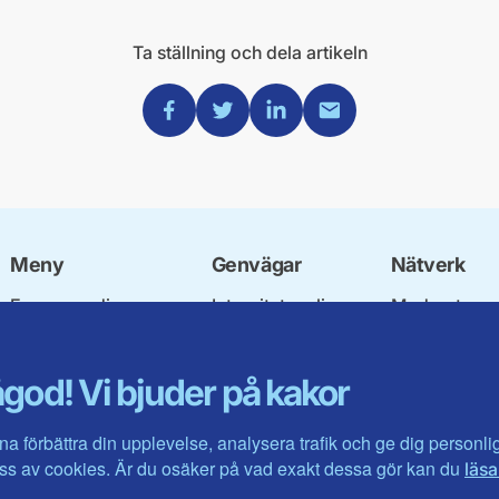
Ta ställning och dela artikeln
Dela via Facebook
Dela via Twitter
Dela via Linkedin
Dela via Mail
Meny
Genvägar
Nätverk
Engagera dig
Integritetspolicy
Moderata
Ulf Kristersson
Om cookies
Ungdomsför
Vår politik
Mina sidor
Moderatkvin
god! Vi bjuder på kakor
Våra politiker
Intranätet
Moderata Se
Vallöften 2026
Öppna moder
Visa fler ...
Jarl Hjalmar
na förbättra din upplevelse, analysera trafik och ge dig personl
Stiftelsen
s av cookies. Är du osäker på vad exakt dessa gör kan du
läsa
Företagarråd