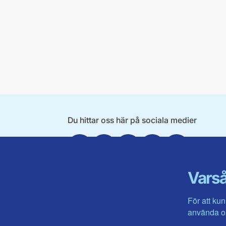
Du hittar oss här på sociala medier
Facebook
X
Instagram
Linkedin
Youtube
Varså
För att kun
använda os