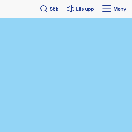
Sök
Läs upp
Meny