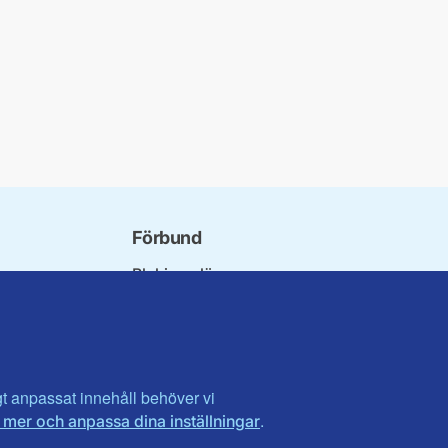
Förbund
Blekinge län
bundet
Dalarna
norna
Gotland
niorer
Gävleborg
ater
Halland
son
Visa fler ...
igt anpassat innehåll behöver vi
.
 mer och anpassa dina inställningar
et