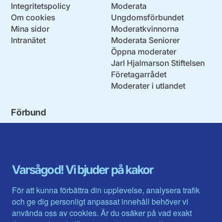
Integritetspolicy
Moderata
Om cookies
Ungdomsförbundet
Mina sidor
Moderatkvinnorna
Intranätet
Moderata Seniorer
Öppna moderater
Jarl Hjalmarson Stiftelsen
Företagarrådet
Moderater i utlandet
Förbund
Blekinge län
Stockholms stad och län
Dalarna
Södermanlands län
Gotland
Uppsala län
Gävleborg
Värmlands län
Varsågod! Vi bjuder på kakor
Halland
Västerbotten
Jämtlands län
Västra Götaland
För att kunna förbättra din upplevelse, analysera trafik
Jönköpings län
Västernorrland
och ge dig personligt anpassat innehåll behöver vi
Kalmar län
Västmanland
använda oss av cookies. Är du osäker på vad exakt
Kronobergs län
Örebro län