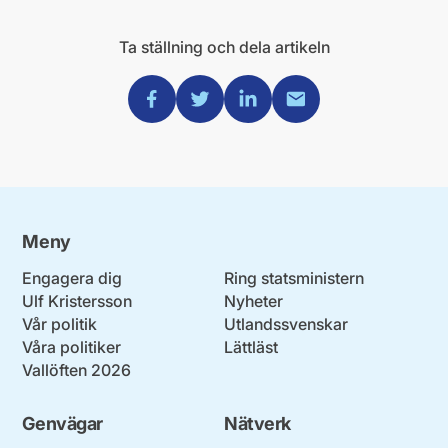
Ta ställning och dela artikeln
Dela via Facebook
Dela via Twitter
Dela via Linkedin
Dela via Mail
Meny
Engagera dig
Ring statsministern
Ulf Kristersson
Nyheter
Vår politik
Utlandssvenskar
Våra politiker
Lättläst
Vallöften 2026
Genvägar
Nätverk