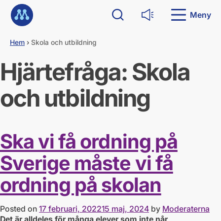
G
Till startsidan
å
Meny
Sök
Läs upp
d
i
Hem
›
Skola och utbildning
r
e
Hjärtefråga:
Skola
k
t
t
och utbildning
i
l
l
i
n
Ska vi få ordning på
n
e
Sverige måste vi få
h
å
ordning på skolan
l
l
Posted on
17 februari, 2022
15 maj, 2024
by
Moderaterna
Det är alldeles för många elever som inte når