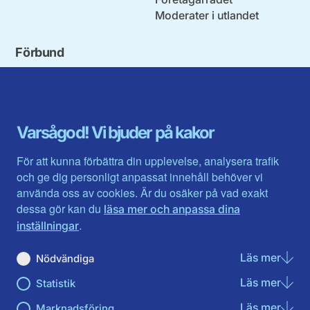
Moderater i utlandet
Förbund
Blekinge län
Stockholms stad och län
Dalarna
Södermanlands län
Gotland
Uppsala län
Gävleborg
Värmlands län
Varsågod! Vi bjuder på kakor
Halland
Västerbotten
Jämtlands län
Västra Götaland
För att kunna förbättra din upplevelse, analysera trafik
Jönköpings län
Västernorrland
och ge dig personligt anpassat innehåll behöver vi
Kalmar län
Västmanland
använda oss av cookies. Är du osäker på vad exakt
Kronobergs län
Örebro län
dessa gör kan du
läsa mer och anpassa dina
Norrbotten
Östergötland
.
inställningar
Skåne län
Läs mer
om N
Nödvändiga
Du hittar oss här på sociala medier
Läs mer
om St
Statistik
Facebook
X
Instagram
Linkedin
Youtube
Läs mer
om Ma
Marknadsföring