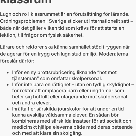
Lugn och ro i klassrummet är en förutsättning för lärande.
Ordningsproblemen i Sverige sticker ut internationellt sett –
både när det gäller vilken tid som krävs för att starta en
lektion, till frågor om fysisk säkerhet.
Lärare och rektorer ska känna samhället stöd i ryggen när
de agerar för en trygg och lugn studiemiljö. Moderaterna
föreslår därför:
Inför en ny brottsrubricering liknande ”hot mot
tjänsteman” som omfattar skolpersonal.
Inför inte bara en rättighet – utan en tydlig skyldighet –
för rektor att omplacera barn eller ungdomar som
beter sig hotfullt eller utagerande mot skolpersonal
och andra elever.
Inrätta fler särskilda jourskolor för att under en tid
kunna avskilja våldsamma elever. En sådan bör
kombineras med särskilda insatser för att socialt och
medicinskt hjälpa eleverna både med deras beteende
och med att klara sin skolgång.