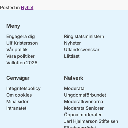
Posted in
Nyhet
Meny
Engagera dig
Ring statsministern
Ulf Kristersson
Nyheter
Vår politik
Utlandssvenskar
Våra politiker
Lättläst
Vallöften 2026
Genvägar
Nätverk
Integritetspolicy
Moderata
Om cookies
Ungdomsförbundet
Mina sidor
Moderatkvinnorna
Intranätet
Moderata Seniorer
Öppna moderater
Jarl Hjalmarson Stiftelsen
Företagarrådet