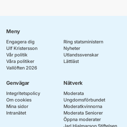
Meny
Engagera dig
Ring statsministern
Ulf Kristersson
Nyheter
Vår politik
Utlandssvenskar
Våra politiker
Lättläst
Vallöften 2026
Genvägar
Nätverk
Integritetspolicy
Moderata
Om cookies
Ungdomsförbundet
Mina sidor
Moderatkvinnorna
Intranätet
Moderata Seniorer
Öppna moderater
Jarl Hjalmarson Stiftelsen