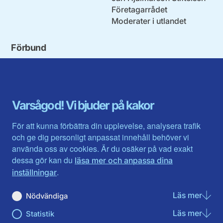
Företagarrådet
Moderater i utlandet
Förbund
Blekinge län
Stockholms stad och län
Dalarna
Södermanlands län
Gotland
Uppsala län
Gävleborg
Värmlands län
Varsågod! Vi bjuder på kakor
Halland
Västerbotten
Jämtlands län
Västra Götaland
För att kunna förbättra din upplevelse, analysera trafik
Jönköpings län
Västernorrland
och ge dig personligt anpassat innehåll behöver vi
Kalmar län
Västmanland
använda oss av cookies. Är du osäker på vad exakt
Kronobergs län
Örebro län
dessa gör kan du
läsa mer och anpassa dina
Norrbotten
Östergötland
.
inställningar
Skåne län
Läs mer
om N
Nödvändiga
Du hittar oss här på sociala medier
Läs mer
om St
Statistik