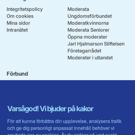
Integritetspolicy
Moderata
Om cookies
Ungdomsförbundet
Mina sidor
Moderatkvinnorna
Intranätet
Moderata Seniorer
Öppna moderater
Jarl Hjalmarson Stiftelsen
Företagarrådet
Moderater i utlandet
Förbund
Blekinge län
Stockholms stad och län
Dalarna
Södermanlands län
Gotland
Uppsala län
Gävleborg
Värmlands län
Varsågod! Vi bjuder på kakor
Halland
Västerbotten
Jämtlands län
Västra Götaland
För att kunna förbättra din upplevelse, analysera trafik
Jönköpings län
Västernorrland
och ge dig personligt anpassat innehåll behöver vi
Kalmar län
Västmanland
använda oss av cookies. Är du osäker på vad exakt