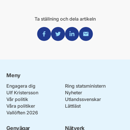
Ta ställning och dela artikeln
Dela via Facebook
Dela via Twitter
Dela via Linkedin
Dela via Mail
Meny
Engagera dig
Ring statsministern
Ulf Kristersson
Nyheter
Vår politik
Utlandssvenskar
Våra politiker
Lättläst
Vallöften 2026
Genvägar
Nätverk