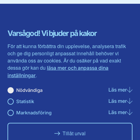
Blekinge län
Stockholms stad och län
Dalarna
Södermanlands län
Gotland
Uppsala län
Gävleborg
Värmlands län
Varsågod! Vi bjuder på kakor
Halland
Västerbotten
Jämtlands län
Västra Götaland
För att kunna förbättra din upplevelse, analysera trafik
Jönköpings län
Västernorrland
och ge dig personligt anpassat innehåll behöver vi
Kalmar län
Västmanland
använda oss av cookies. Är du osäker på vad exakt
Kronobergs län
Örebro län
dessa gör kan du
läsa mer och anpassa dina
Norrbotten
Östergötland
.
inställningar
Skåne län
Läs mer
om N
Nödvändiga
Du hittar oss här på sociala medier
Läs mer
om St
Statistik
Facebook
X
Instagram
Linkedin
Youtube
Läs mer
om Ma
Marknadsföring
Tillåt urval