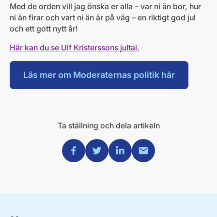
Med de orden vill jag önska er alla – var ni än bor, hur
ni än firar och vart ni än är på väg – en riktigt god jul
och ett gott nytt år!
Här kan du se Ulf Kristerssons jultal.
Läs mer om Moderaternas politik här
Ta ställning och dela artikeln
Dela via Facebook
Dela via Twitter
Dela via Linkedin
Dela via Mail