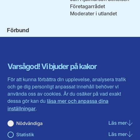
Företagarrådet
Moderater i utlandet
Förbund
Blekinge län
Stockholms stad och län
Dalarna
Södermanlands län
Gotland
Uppsala län
Gävleborg
Värmlands län
Varsågod! Vi bjuder på kakor
Halland
Västerbotten
Jämtlands län
Västra Götaland
För att kunna förbättra din upplevelse, analysera trafik
Jönköpings län
Västernorrland
och ge dig personligt anpassat innehåll behöver vi
Kalmar län
Västmanland
använda oss av cookies. Är du osäker på vad exakt
Kronobergs län
Örebro län
dessa gör kan du
läsa mer och anpassa dina
Norrbotten
Östergötland
.
inställningar
Skåne län
Läs mer
om N
Nödvändiga
Du hittar oss här på sociala medier
Läs mer
om St
Statistik