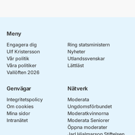
Meny
Engagera dig
Ring statsministern
Ulf Kristersson
Nyheter
Vår politik
Utlandssvenskar
Våra politiker
Lättläst
Vallöften 2026
Genvägar
Nätverk
Integritetspolicy
Moderata
Om cookies
Ungdomsförbundet
Mina sidor
Moderatkvinnorna
Intranätet
Moderata Seniorer
Öppna moderater
Jarl Hjalmarson Stiftelsen