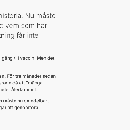
historia. Nu måste
akt vem som har
ning får inte
lgång till vaccin. Men det
lan. För tre månader sedan
erade då att ”många
heter återkommit.
en måste nu omedelbart
ngar att genomföra