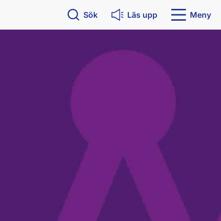
Sök
Läs upp
Meny