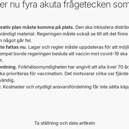
er nu fyra akuta frågetecken som
rativ plan måste komma på plats.
Den ska inkludera distribu
ndigt material. Regeringen måste också se till att det finns 
 något går fel.
e fattas nu.
Lagar och regler måste uppdateras för att möj
empel borde regeringen besluta att vaccin mot covid-19 ska i
t.
ordning.
Folkhälsomyndigheten har angivit att alla över 70 år
a prioriteras för vaccination. Det motsvarar cirka var fjärd
vändig.
.
Kostnader och otydligt ansvarsfördelning får inte sätta käpp
Ta ställning och dela artikeln