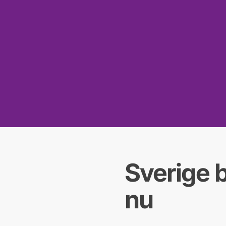
Sverige 
nu