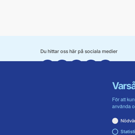
Du hittar oss här på sociala medier
Facebook
X
Instagram
Linkedin
Youtube
Varså
För att kun
använda os
Nödvä
Statist