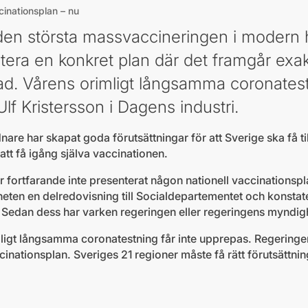
inationsplan – nu
 den största massvaccineringen i modern 
tera en konkret plan där det framgår ex
ad. Vårens orimligt långsamma coronatest
lf Kristersson i Dagens industri.
e har skapat goda förutsättningar för att Sverige ska få til
ör att få igång själva vaccinationen.
 fortfarande inte presenterat någon nationell vaccinationsp
ten en delredovisning till Socialdepartementet och konstat
. Sedan dess har varken regeringen eller regeringens myndig
mligt långsamma coronatestning får inte upprepas. Regering
cinationsplan. Sveriges 21 regioner måste få rätt förutsättni