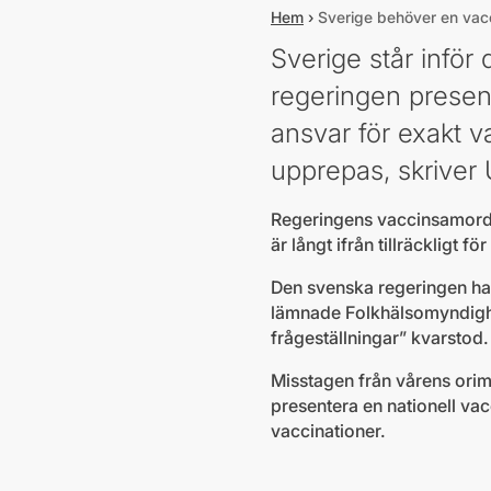
Hem
›
Sverige behöver en vacc
Sverige står inför
regeringen presen
ansvar för exakt v
upprepas, skriver U
Regeringens vaccinsamordnar
är långt ifrån tillräckligt f
Den svenska regeringen har
lämnade Folkhälsomyndighe
frågeställningar” kvarstod
Misstagen från vårens ori
presentera en nationell vac
vaccinationer.