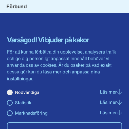
Förbund
Blekinge län
Stockholms stad och län
Dalarna
Södermanlands län
Gotland
Uppsala län
Gävleborg
Värmlands län
Varsågod! Vi bjuder på kakor
Halland
Västerbotten
Jämtlands län
Västra Götaland
För att kunna förbättra din upplevelse, analysera trafik
Jönköpings län
Västernorrland
och ge dig personligt anpassat innehåll behöver vi
Kalmar län
Västmanland
använda oss av cookies. Är du osäker på vad exakt
Kronobergs län
Örebro län
dessa gör kan du
läsa mer och anpassa dina
Norrbotten
Östergötland
.
inställningar
Skåne län
Läs mer
om N
Nödvändiga
Du hittar oss här på sociala medier
Läs mer
om St
Statistik
Facebook
X
Instagram
Linkedin
Youtube
Läs mer
om Ma
Marknadsföring