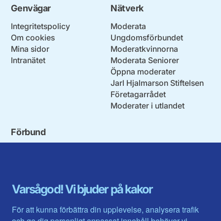
Genvägar
Nätverk
Integritetspolicy
Moderata
Om cookies
Ungdomsförbundet
Mina sidor
Moderatkvinnorna
Intranätet
Moderata Seniorer
Öppna moderater
Jarl Hjalmarson Stiftelsen
Företagarrådet
Moderater i utlandet
Förbund
Blekinge län
Stockholms stad och län
Dalarna
Södermanlands län
Gotland
Uppsala län
Gävleborg
Värmlands län
Varsågod! Vi bjuder på kakor
Halland
Västerbotten
Jämtlands län
Västra Götaland
För att kunna förbättra din upplevelse, analysera trafik
Jönköpings län
Västernorrland
och ge dig personligt anpassat innehåll behöver vi