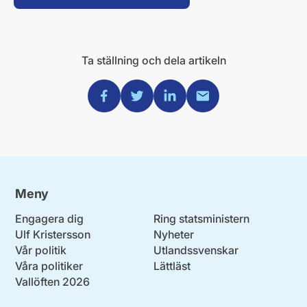
Ta ställning och dela artikeln
Dela via Facebook
Dela via Twitter
Dela via Linkedin
Dela via Mail
Meny
Engagera dig
Ring statsministern
Ulf Kristersson
Nyheter
Vår politik
Utlandssvenskar
Våra politiker
Lättläst
Vallöften 2026