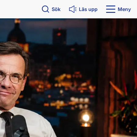
Sök
Läs upp
Meny