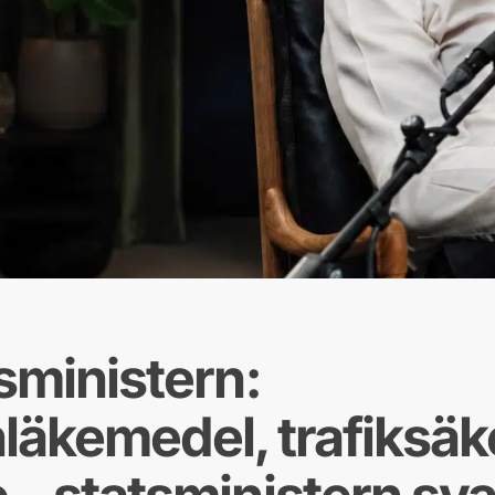
sministern:
läkemedel, trafiksäk