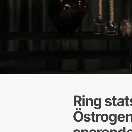
Ring stat
Östrogen