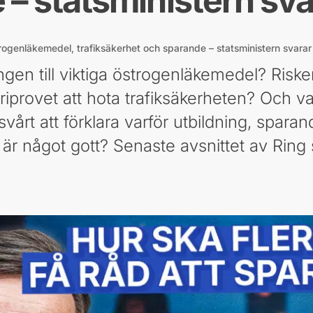
– statsministern sva
trogenläkemedel, trafiksäkerhet och sparande – statsministern svarar
ången till viktiga östrogenläkemedel? Riske
eoriprovet att hota trafiksäkerheten? Och va
svårt att förklara varför utbildning, spar
r något gott? Senaste avsnittet av Ring s