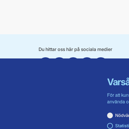
Du hittar oss här på sociala medier
Facebook
X
Instagram
Linkedin
Youtube
Varså
För att kun
använda os
Nödvä
Statist