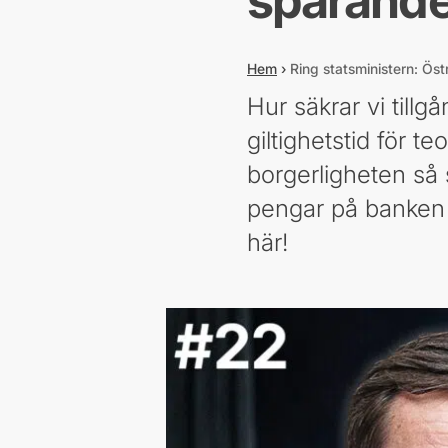
sparande 
Hem
›
Ring statsministern: Ös
Hur säkrar vi tillg
giltighetstid för t
borgerligheten så 
pengar på banken ä
här!