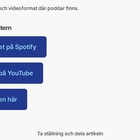
- och videoformat där poddar finns.
tern
et på Spotify
t på YouTube
en här
Ta ställning och dela artikeln