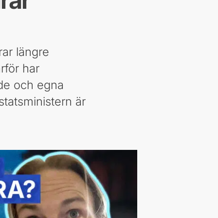
rar
rar längre
rför har
ande och egna
tatsministern är