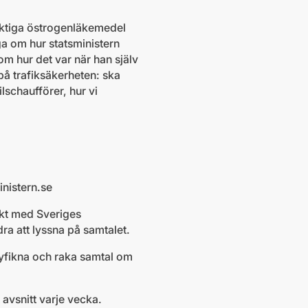
viktiga östrogenläkemedel
ga om hur statsministern
m hur det var när han själv
på trafiksäkerheten: ska
lschaufförer, hur vi
nistern.se
takt med Sveriges
dra att lyssna på samtalet.
nyfikna och raka samtal om
avsnitt varje vecka.