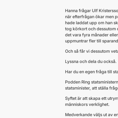
Hanna frågar Ulf Kristersso
när efterfrågan ökar men pr
hade laddat upp om han sku
tog körkort och dessutom d
det vara fyra månader eller
uppmuntrar fler till sparan
Och så får vi dessutom veta
Lyssna och dela du också.
Har du en egen fråga till s
Podden Ring statsministern 
statsminister, att ställa f
Syftet är att skapa ett ut
människors verklighet.
Medverkande väljs ut av en