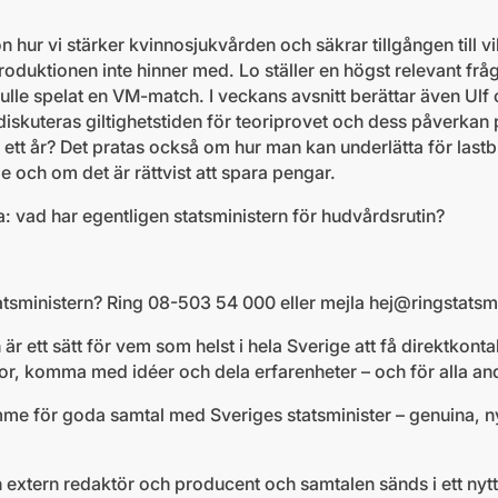
n hur vi stärker kvinnosjukvården och säkrar tillgången till 
oduktionen inte hinner med. Lo ställer en högst relevant frå
lle spelat en VM-match. I veckans avsnitt berättar även Ulf o
iskuteras giltighetstiden för teoriprovet och dess påverkan 
 ett år? Det pratas också om hur man kan underlätta för lastbi
de och om det är rättvist att spara pengar.
: vad har egentligen statsministern för hudvårdsrutin?
tatsministern? Ring 08-503 54 000 eller mejla
hej@ringstatsmi
är ett sätt för vem som helst i hela Sverige att få direktkon
rågor, komma med idéer och dela erfarenheter – och för alla an
rymme för goda samtal med Sveriges statsminister – genuina, 
 extern redaktör och producent och samtalen sänds i ett nytt 