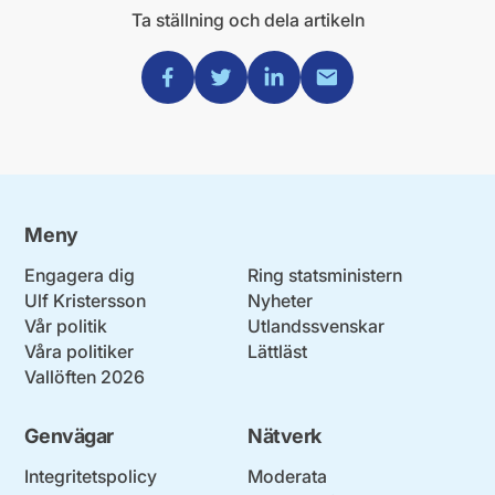
Ta ställning och dela artikeln
Dela via Facebook
Dela via Twitter
Dela via Linkedin
Dela via Mail
Meny
Engagera dig
Ring statsministern
Ulf Kristersson
Nyheter
Vår politik
Utlandssvenskar
Våra politiker
Lättläst
Vallöften 2026
Genvägar
Nätverk
Integritetspolicy
Moderata