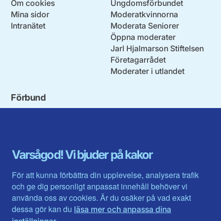
Om cookies
Ungdomsförbundet
Mina sidor
Moderatkvinnorna
Intranätet
Moderata Seniorer
Öppna moderater
Jarl Hjalmarson Stiftelsen
Företagarrådet
Moderater i utlandet
Förbund
Blekinge län
Stockholms stad och län
Dalarna
Södermanlands län
Gotland
Uppsala län
Gävleborg
Värmlands län
Varsågod! Vi bjuder på kakor
Halland
Västerbotten
Jämtlands län
Västra Götaland
För att kunna förbättra din upplevelse, analysera trafik
Jönköpings län
Västernorrland
och ge dig personligt anpassat innehåll behöver vi
Kalmar län
Västmanland
använda oss av cookies. Är du osäker på vad exakt
Kronobergs län
Örebro län
dessa gör kan du
läsa mer och anpassa dina
Norrbotten
Östergötland
.