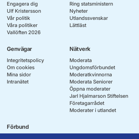
Engagera dig
Ring statsministern
Ulf Kristersson
Nyheter
Vår politik
Utlandssvenskar
Våra politiker
Lättläst
Vallöften 2026
Genvägar
Nätverk
Integritetspolicy
Moderata
Om cookies
Ungdomsförbundet
Mina sidor
Moderatkvinnorna
Intranätet
Moderata Seniorer
Öppna moderater
Jarl Hjalmarson Stiftelsen
Företagarrådet
Moderater i utlandet
Förbund
Blekinge län
Stockholms stad och län