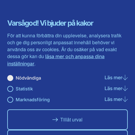
Dalarna
Södermanlands län
Gotland
Uppsala län
Gävleborg
Värmlands län
Varsågod! Vi bjuder på kakor
Halland
Västerbotten
Jämtlands län
Västra Götaland
För att kunna förbättra din upplevelse, analysera trafik
Jönköpings län
Västernorrland
och ge dig personligt anpassat innehåll behöver vi
Kalmar län
Västmanland
använda oss av cookies. Är du osäker på vad exakt
Kronobergs län
Örebro län
dessa gör kan du
läsa mer och anpassa dina
Norrbotten
Östergötland
.
inställningar
Skåne län
Läs mer
om N
Nödvändiga
Du hittar oss här på sociala medier
Läs mer
om St
Statistik
Facebook
X
Instagram
Linkedin
Youtube
Läs mer
om Ma
Marknadsföring
Tillåt urval