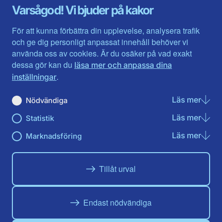
Gävleborg
Värmlands län
Varsågod! Vi bjuder på kakor
Halland
Västerbotten
Jämtlands län
Västra Götaland
För att kunna förbättra din upplevelse, analysera trafik
Jönköpings län
Västernorrland
och ge dig personligt anpassat innehåll behöver vi
Kalmar län
Västmanland
använda oss av cookies. Är du osäker på vad exakt
Kronobergs län
Örebro län
dessa gör kan du
läsa mer och anpassa dina
Norrbotten
Östergötland
.
inställningar
Skåne län
Läs mer
om N
Nödvändiga
Du hittar oss här på sociala medier
Läs mer
om St
Statistik
Facebook
X
Instagram
Linkedin
Youtube
Läs mer
om Ma
Marknadsföring
Tillåt urval
Endast nödvändiga