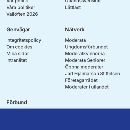
Vår politik
Utlandssvenskar
Våra politiker
Lättläst
Vallöften 2026
Genvägar
Nätverk
Integritetspolicy
Moderata
Om cookies
Ungdomsförbundet
Mina sidor
Moderatkvinnorna
Intranätet
Moderata Seniorer
Öppna moderater
Jarl Hjalmarson Stiftelsen
Företagarrådet
Moderater i utlandet
Förbund
Blekinge län
Stockholms stad och län
Dalarna
Södermanlands län
Gotland
Uppsala län