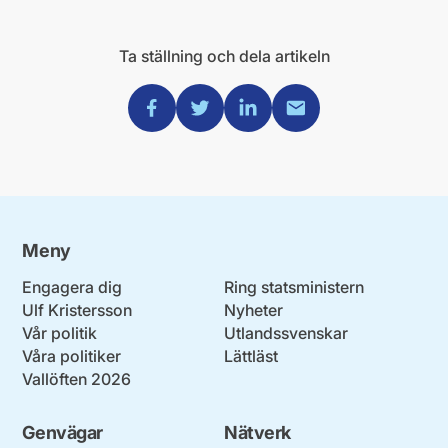
Ta ställning och dela artikeln
Dela via Facebook
Dela via Twitter
Dela via Linkedin
Dela via Mail
Meny
Engagera dig
Ring statsministern
Ulf Kristersson
Nyheter
Vår politik
Utlandssvenskar
Våra politiker
Lättläst
Vallöften 2026
Genvägar
Nätverk