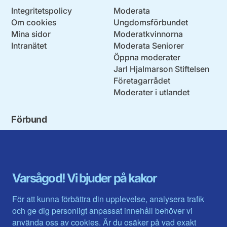
Integritetspolicy
Moderata
Om cookies
Ungdomsförbundet
Mina sidor
Moderatkvinnorna
Intranätet
Moderata Seniorer
Öppna moderater
Jarl Hjalmarson Stiftelsen
Företagarrådet
Moderater i utlandet
Förbund
Blekinge län
Stockholms stad och län
Dalarna
Södermanlands län
Gotland
Uppsala län
Gävleborg
Värmlands län
Varsågod! Vi bjuder på kakor
Halland
Västerbotten
Jämtlands län
Västra Götaland
För att kunna förbättra din upplevelse, analysera trafik
Jönköpings län
Västernorrland
och ge dig personligt anpassat innehåll behöver vi
Kalmar län
Västmanland
använda oss av cookies. Är du osäker på vad exakt