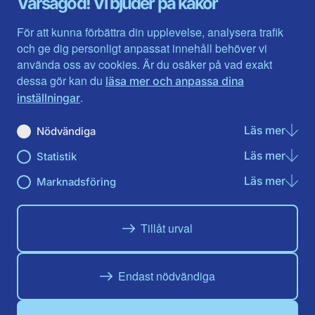
Varsågod! Vi bjuder på kakor
Halland
Västerbotten
Jämtlands län
Västra Götaland
För att kunna förbättra din upplevelse, analysera trafik
Jönköpings län
Västernorrland
och ge dig personligt anpassat innehåll behöver vi
Kalmar län
Västmanland
använda oss av cookies. Är du osäker på vad exakt
Kronobergs län
Örebro län
dessa gör kan du
läsa mer och anpassa dina
Norrbotten
Östergötland
.
inställningar
Skåne län
Läs mer
om N
Nödvändiga
Du hittar oss här på sociala medier
Läs mer
om St
Statistik
Facebook
X
Instagram
Linkedin
Youtube
Läs mer
om Ma
Marknadsföring
Tillåt urval
Endast nödvändiga