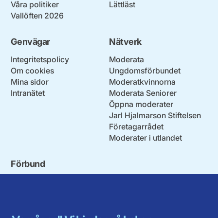
Våra politiker
Lättläst
Vallöften 2026
Genvägar
Nätverk
Integritetspolicy
Moderata
Om cookies
Ungdomsförbundet
Mina sidor
Moderatkvinnorna
Intranätet
Moderata Seniorer
Öppna moderater
Jarl Hjalmarson Stiftelsen
Företagarrådet
Moderater i utlandet
Förbund
Blekinge län
Stockholms stad och län
Dalarna
Södermanlands län
Gotland
Uppsala län
Gävleborg
Värmlands län