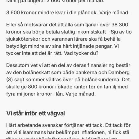
familj på ungefär 3 600 kronor per månad.
3 600 kronor mindre kvar i din plånbok. Varje månad.
Eller så motsvarar det att alla som tjänar över 38 300
kronor ska börja betala statlig inkomstskatt – Sju av tio
sjuksköterskor och varannan lärare ska få behålla
betydligt mindre av sina hårt intjänade pengar. Vi
tycker inte att det är rätt. Vad tycker du?
Dessutom vet vi att en del av deras finansiering består
av den bolåneskatt som både bankerna och Damberg
(S) sagt kommer vältras över på bolånekunderna. Det
skulle ge 800 kronor i ökade räntor för en familj med
fyra miljoner kronor i lån. Varje månad.
Vi står inför ett vägval
Hårt arbetande svenskar förtjänar ett tack. Ett tack för
att vi tillsammans har bekämpat inflationen, ni fick stå