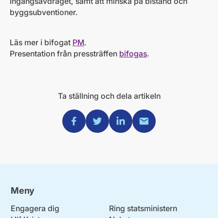
ingångsavdraget, samt att minska på bistånd och
byggsubventioner.
Läs mer i bifogat
PM
.
Presentation från pressträffen
bifogas
.
Ta ställning och dela artikeln
Dela via Facebook
Dela via Twitter
Dela via Linkedin
Dela via Mail
Meny
Engagera dig
Ring statsministern