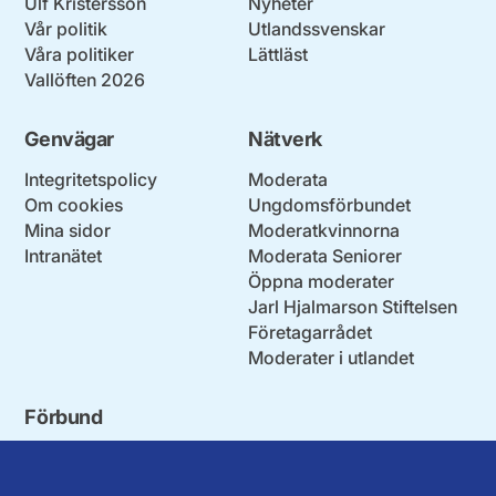
Ulf Kristersson
Nyheter
Vår politik
Utlandssvenskar
Våra politiker
Lättläst
Vallöften 2026
Genvägar
Nätverk
Integritetspolicy
Moderata
Om cookies
Ungdomsförbundet
Mina sidor
Moderatkvinnorna
Intranätet
Moderata Seniorer
Öppna moderater
Jarl Hjalmarson Stiftelsen
Företagarrådet
Moderater i utlandet
Förbund
Blekinge län
Stockholms stad och län
Dalarna
Södermanlands län