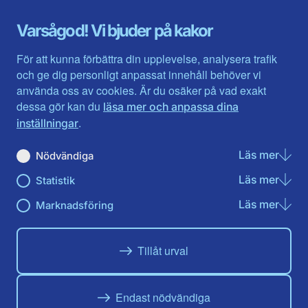
Gotland
Uppsala län
Gävleborg
Värmlands län
Varsågod! Vi bjuder på kakor
Halland
Västerbotten
Jämtlands län
Västra Götaland
För att kunna förbättra din upplevelse, analysera trafik
Jönköpings län
Västernorrland
och ge dig personligt anpassat innehåll behöver vi
Kalmar län
Västmanland
använda oss av cookies. Är du osäker på vad exakt
Kronobergs län
Örebro län
dessa gör kan du
läsa mer och anpassa dina
Norrbotten
Östergötland
.
inställningar
Skåne län
Läs mer
om N
Nödvändiga
Du hittar oss här på sociala medier
Läs mer
om St
Statistik
Facebook
X
Instagram
Linkedin
Youtube
Läs mer
om Ma
Marknadsföring
Tillåt urval
Endast nödvändiga