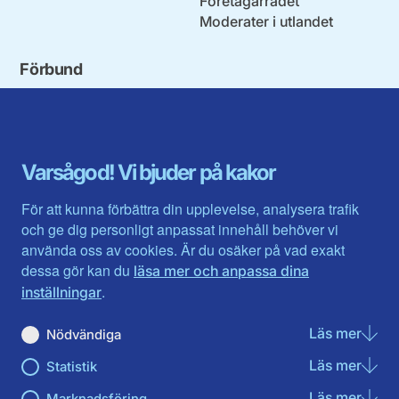
Företagarrådet
Moderater i utlandet
Förbund
Blekinge län
Stockholms stad och län
Dalarna
Södermanlands län
Gotland
Uppsala län
Gävleborg
Värmlands län
Varsågod! Vi bjuder på kakor
Halland
Västerbotten
Jämtlands län
Västra Götaland
För att kunna förbättra din upplevelse, analysera trafik
Jönköpings län
Västernorrland
och ge dig personligt anpassat innehåll behöver vi
Kalmar län
Västmanland
använda oss av cookies. Är du osäker på vad exakt
Kronobergs län
Örebro län
dessa gör kan du
läsa mer och anpassa dina
Norrbotten
Östergötland
.
inställningar
Skåne län
Läs mer
om N
Nödvändiga
Du hittar oss här på sociala medier
Läs mer
om St
Statistik
Facebook
X
Instagram
Linkedin
Youtube
Läs mer
om Ma
Marknadsföring