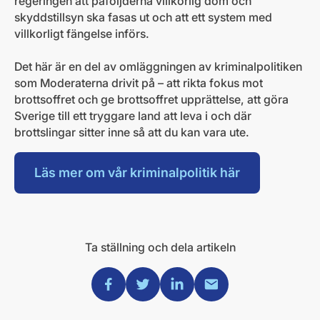
regeringen att påföljderna villkorlig dom och
skyddstillsyn ska fasas ut och att ett system med
villkorligt fängelse införs.
Det här är en del av omläggningen av kriminalpolitiken
som Moderaterna drivit på – att rikta fokus mot
brottsoffret och ge brottsoffret upprättelse, att göra
Sverige till ett tryggare land att leva i och där
brottslingar sitter inne så att du kan vara ute.
Läs mer om vår kriminalpolitik här
Ta ställning och dela artikeln
Dela via Facebook
Dela via Twitter
Dela via Linkedin
Dela via Mail