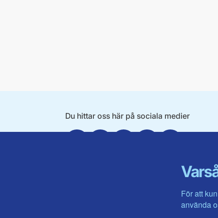
Du hittar oss här på sociala medier
Facebook
X
Instagram
Linkedin
Youtube
Varså
För att kun
använda os