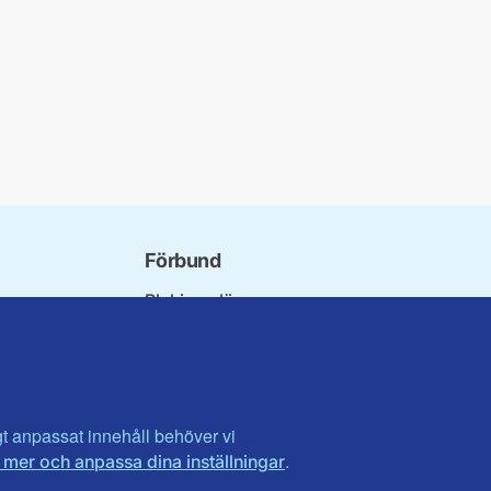
Förbund
Blekinge län
bundet
Dalarna
norna
Gotland
niorer
Gävleborg
ater
Halland
son
Visa fler ...
igt anpassat innehåll behöver vi
.
 mer och anpassa dina inställningar
et