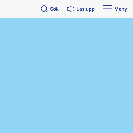
Sök
Läs upp
Meny