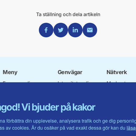
Ta ställning och dela artikeln
Dela via Facebook
Dela via Twitter
Dela via Linkedin
Dela via Mail
Meny
Genvägar
Nätverk
Engagera dig
Integritetspolicy
Moderata
Ulf Kristersson
Om cookies
Ungdomsför
Vår politik
Mina sidor
Moderatkvin
god! Vi bjuder på kakor
Våra politiker
Intranätet
Moderata Se
Vallöften 2026
Öppna moder
Visa fler ...
Jarl Hjalmar
na förbättra din upplevelse, analysera trafik och ge dig personl
Stiftelsen
s av cookies. Är du osäker på vad exakt dessa gör kan du
läsa
Företagarråd