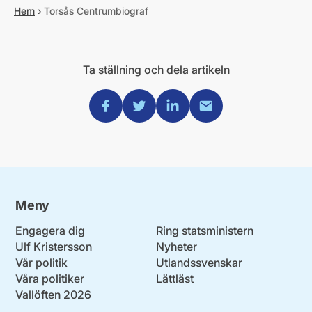
Hem
›
Torsås Centrumbiograf
Ta ställning och dela artikeln
Dela via Facebook
Dela via Twitter
Dela via Linkedin
Dela via Mail
Meny
Engagera dig
Ring statsministern
Ulf Kristersson
Nyheter
Vår politik
Utlandssvenskar
Våra politiker
Lättläst
Vallöften 2026