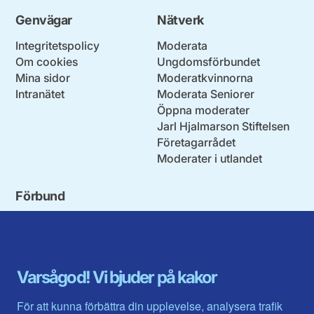
Genvägar
Nätverk
Integritetspolicy
Moderata
Om cookies
Ungdomsförbundet
Mina sidor
Moderatkvinnorna
Intranätet
Moderata Seniorer
Öppna moderater
Jarl Hjalmarson Stiftelsen
Företagarrådet
Moderater i utlandet
Förbund
Blekinge län
Stockholms stad och län
Dalarna
Södermanlands län
Gotland
Uppsala län
Gävleborg
Värmlands län
Varsågod! Vi bjuder på kakor
Halland
Västerbotten
Jämtlands län
Västra Götaland
För att kunna förbättra din upplevelse, analysera trafik