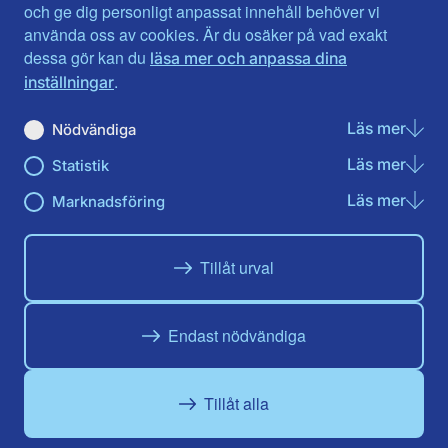
Jönköpings län
Västernorrland
och ge dig personligt anpassat innehåll behöver vi
Kalmar län
Västmanland
använda oss av cookies. Är du osäker på vad exakt
Kronobergs län
Örebro län
dessa gör kan du
läsa mer och anpassa dina
Norrbotten
Östergötland
.
inställningar
Skåne län
Läs mer
om N
Nödvändiga
Du hittar oss här på sociala medier
Läs mer
om St
Statistik
Facebook
X
Instagram
Linkedin
Youtube
Läs mer
om Ma
Marknadsföring
Tillåt urval
Endast nödvändiga
Tillåt alla