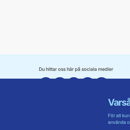
Du hittar oss här på sociala medier
Facebook
X
Instagram
Linkedin
Youtube
Varså
För att kun
använda os