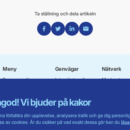
Ta ställning och dela artikeln
Dela via Facebook
Dela via Twitter
Dela via Linkedin
Dela via Mail
Meny
Genvägar
Nätverk
Engagera dig
Integritetspolicy
Moderata
Ulf Kristersson
Om cookies
Ungdomsför
Vår politik
Mina sidor
Moderatkvin
god! Vi bjuder på kakor
Våra politiker
Intranätet
Moderata Se
Vallöften 2026
Öppna moder
Visa fler ...
Jarl Hjalmar
na förbättra din upplevelse, analysera trafik och ge dig personl
Stiftelsen
s av cookies. Är du osäker på vad exakt dessa gör kan du
läsa
Företagarråd