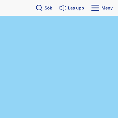
Sök
Läs upp
Meny