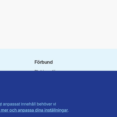
Förbund
Blekinge län
bundet
Dalarna
norna
Gotland
niorer
Gävleborg
ater
Halland
son
Visa fler ...
igt anpassat innehåll behöver vi
.
 mer och anpassa dina inställningar
et