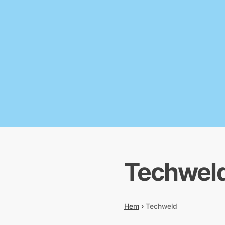
Techwel
Hem
›
Techweld