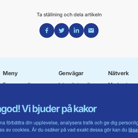
Ta ställning och dela artikeln
Dela via Facebook
Dela via Twitter
Dela via Linkedin
Dela via Mail
Meny
Genvägar
Nätverk
Engagera dig
Integritetspolicy
Moderata
Ulf Kristersson
Om cookies
Ungdomsför
Vår politik
Mina sidor
Moderatkvin
god! Vi bjuder på kakor
Våra politiker
Intranätet
Moderata Se
Vallöften 2026
Öppna moder
Visa fler ...
Jarl Hjalmar
na förbättra din upplevelse, analysera trafik och ge dig personl
Stiftelsen
s av cookies. Är du osäker på vad exakt dessa gör kan du
läsa
Företagarråd