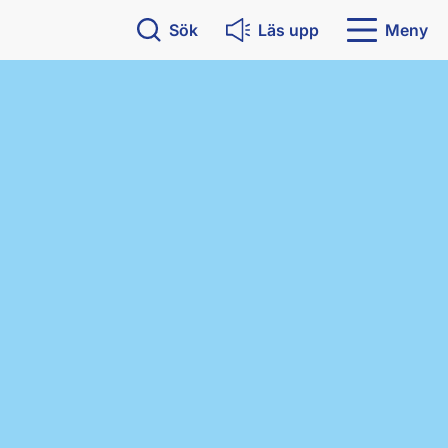
Sök
Läs upp
Meny