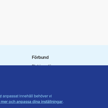
Förbund
Blekinge län
bundet
Dalarna
norna
Gotland
niorer
Gävleborg
ater
Halland
son
Visa fler ...
igt anpassat innehåll behöver vi
.
 mer och anpassa dina inställningar
et