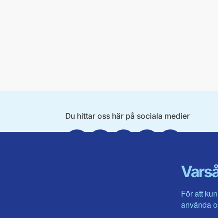
Du hittar oss här på sociala medier
Facebook
X
Instagram
Linkedin
Youtube
Varså
För att kun
använda os