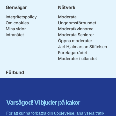
Genvägar
Nätverk
Integritetspolicy
Moderata
Om cookies
Ungdomsförbundet
Mina sidor
Moderatkvinnorna
Intranätet
Moderata Seniorer
Öppna moderater
Jarl Hjalmarson Stiftelsen
Företagarrådet
Moderater i utlandet
Förbund
Blekinge län
Stockholms stad och län
Dalarna
Södermanlands län
Gotland
Uppsala län
Gävleborg
Värmlands län
Varsågod! Vi bjuder på kakor
Halland
Västerbotten
Jämtlands län
Västra Götaland
För att kunna förbättra din upplevelse, analysera trafik