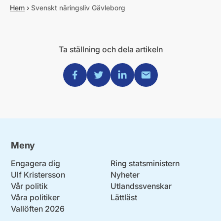
Hem
›
Svenskt näringsliv Gävleborg
Ta ställning och dela artikeln
Dela via Facebook
Dela via Twitter
Dela via Linkedin
Dela via Mail
Meny
Engagera dig
Ring statsministern
Ulf Kristersson
Nyheter
Vår politik
Utlandssvenskar
Våra politiker
Lättläst
Vallöften 2026