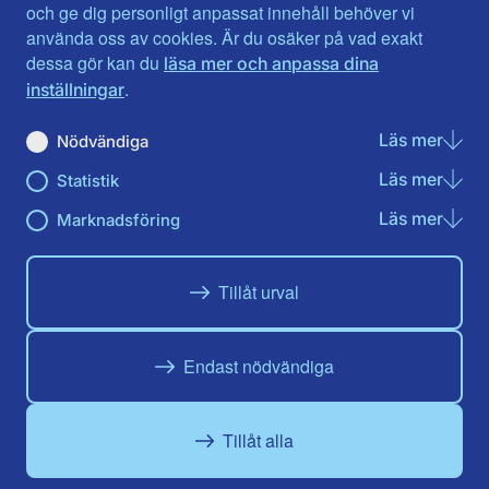
Jönköpings län
Västernorrland
och ge dig personligt anpassat innehåll behöver vi
Kalmar län
Västmanland
använda oss av cookies. Är du osäker på vad exakt
Kronobergs län
Örebro län
dessa gör kan du
läsa mer och anpassa dina
Norrbotten
Östergötland
.
inställningar
Skåne län
Läs mer
om N
Nödvändiga
Du hittar oss här på sociala medier
Läs mer
om St
Statistik
Facebook
X
Instagram
Linkedin
Youtube
Läs mer
om Ma
Marknadsföring
Tillåt urval
Endast nödvändiga
Tillåt alla