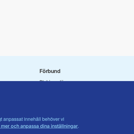
Förbund
Blekinge län
bundet
Dalarna
norna
Gotland
niorer
Gävleborg
ater
Halland
son
Visa fler ...
igt anpassat innehåll behöver vi
.
 mer och anpassa dina inställningar
et