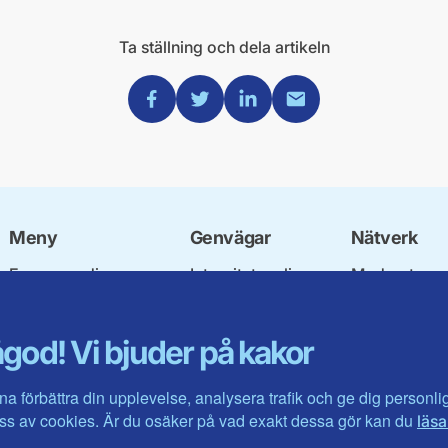
Ta ställning och dela artikeln
Dela via Facebook
Dela via Twitter
Dela via Linkedin
Dela via Mail
Meny
Genvägar
Nätverk
Engagera dig
Integritetspolicy
Moderata
Ulf Kristersson
Om cookies
Ungdomsför
Vår politik
Mina sidor
Moderatkvin
god! Vi bjuder på kakor
Våra politiker
Intranätet
Moderata Se
Vallöften 2026
Öppna moder
Visa fler ...
Jarl Hjalmar
na förbättra din upplevelse, analysera trafik och ge dig personl
Stiftelsen
s av cookies. Är du osäker på vad exakt dessa gör kan du
läsa
Företagarråd