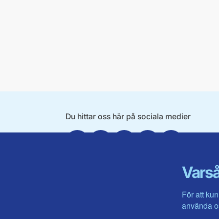
Du hittar oss här på sociala medier
Facebook
X
Instagram
Linkedin
Youtube
Varså
För att kun
använda os