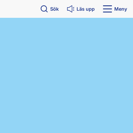
Sök
Läs upp
Meny