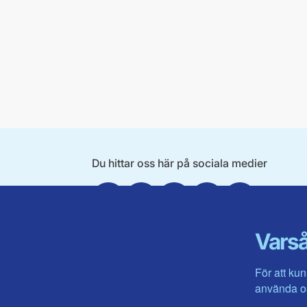
Du hittar oss här på sociala medier
Facebook
X
Instagram
Linkedin
Youtube
Varså
För att kun
använda os