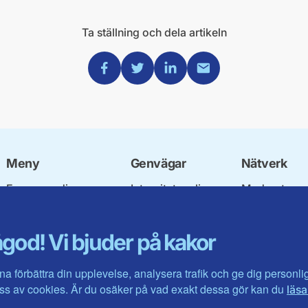
Ta ställning och dela artikeln
Dela via Facebook
Dela via Twitter
Dela via Linkedin
Dela via Mail
Meny
Genvägar
Nätverk
Engagera dig
Integritetspolicy
Moderata
Ulf Kristersson
Om cookies
Ungdomsför
Vår politik
Mina sidor
Moderatkvin
god! Vi bjuder på kakor
Våra politiker
Intranätet
Moderata Se
Vallöften 2026
Öppna moder
Visa fler ...
Jarl Hjalmar
na förbättra din upplevelse, analysera trafik och ge dig personl
Stiftelsen
s av cookies. Är du osäker på vad exakt dessa gör kan du
läsa
Företagarråd