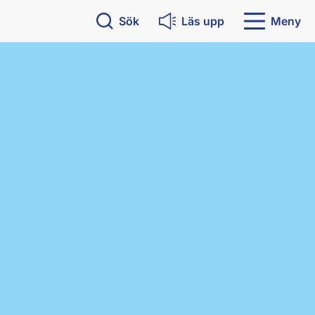
Sök
Läs upp
Meny