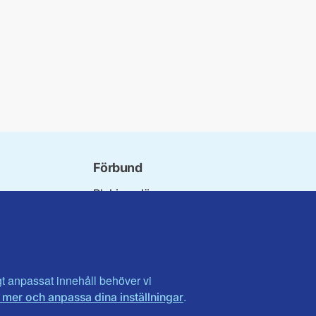
Förbund
Blekinge län
bundet
Dalarna
norna
Gotland
niorer
Gävleborg
ater
Halland
son
Visa fler ...
igt anpassat innehåll behöver vi
.
 mer och anpassa dina inställningar
et