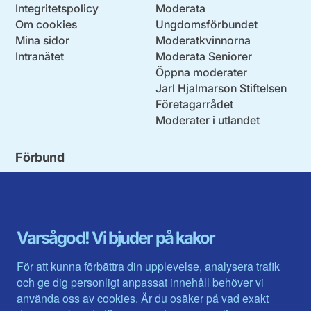
Integritetspolicy
Moderata
Om cookies
Ungdomsförbundet
Mina sidor
Moderatkvinnorna
Intranätet
Moderata Seniorer
Öppna moderater
Jarl Hjalmarson Stiftelsen
Företagarrådet
Moderater i utlandet
Förbund
Blekinge län
Stockholms stad och län
Dalarna
Södermanlands län
Gotland
Uppsala län
Gävleborg
Värmlands län
Varsågod! Vi bjuder på kakor
Halland
Västerbotten
Jämtlands län
Västra Götaland
För att kunna förbättra din upplevelse, analysera trafik
Jönköpings län
Västernorrland
och ge dig personligt anpassat innehåll behöver vi
Kalmar län
Västmanland
använda oss av cookies. Är du osäker på vad exakt
Kronobergs län
Örebro län