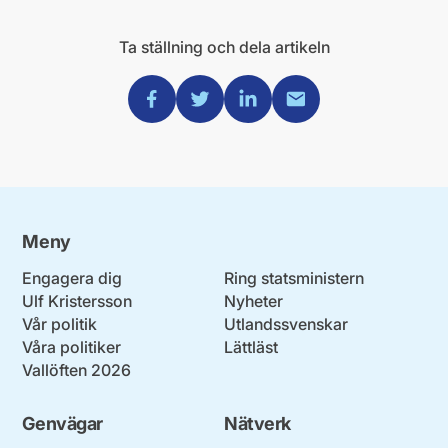
Ta ställning och dela artikeln
Dela via Facebook
Dela via Twitter
Dela via Linkedin
Dela via Mail
Meny
Engagera dig
Ring statsministern
Ulf Kristersson
Nyheter
Vår politik
Utlandssvenskar
Våra politiker
Lättläst
Vallöften 2026
Genvägar
Nätverk