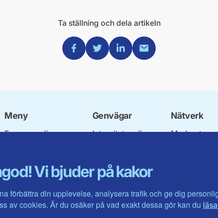
Ta ställning och dela artikeln
Dela via Facebook
Dela via Twitter
Dela via Linkedin
Dela via Mail
Meny
Genvägar
Nätverk
Engagera dig
Integritetspolicy
Moderata
Ulf Kristersson
Om cookies
Ungdomsför
Vår politik
Mina sidor
Moderatkvin
god! Vi bjuder på kakor
Våra politiker
Intranätet
Moderata Se
Vallöften 2026
Öppna moder
Visa fler ...
Jarl Hjalmar
na förbättra din upplevelse, analysera trafik och ge dig personl
Stiftelsen
s av cookies. Är du osäker på vad exakt dessa gör kan du
läsa
Företagarråd