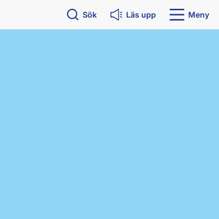
Sök
Läs upp
Meny