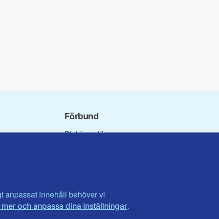
Förbund
Blekinge län
bundet
Dalarna
norna
Gotland
niorer
Gävleborg
ater
Halland
son
Visa fler ...
igt anpassat innehåll behöver vi
.
 mer och anpassa dina inställningar
et