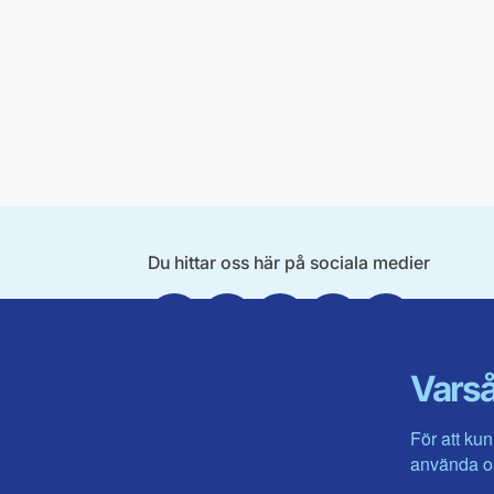
Du hittar oss här på sociala medier
Facebook
X
Instagram
Linkedin
Youtube
Varså
För att kun
använda os