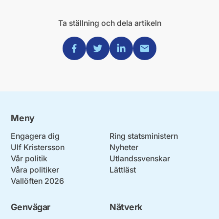
Ta ställning och dela artikeln
Dela via Facebook
Dela via Twitter
Dela via Linkedin
Dela via Mail
Meny
Engagera dig
Ring statsministern
Ulf Kristersson
Nyheter
Vår politik
Utlandssvenskar
Våra politiker
Lättläst
Vallöften 2026
Genvägar
Nätverk