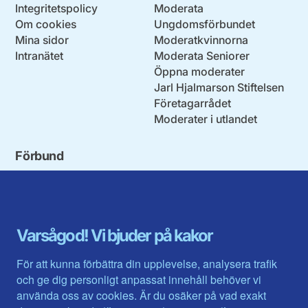
Integritetspolicy
Moderata
Om cookies
Ungdomsförbundet
Mina sidor
Moderatkvinnorna
Intranätet
Moderata Seniorer
Öppna moderater
Jarl Hjalmarson Stiftelsen
Företagarrådet
Moderater i utlandet
Förbund
Blekinge län
Stockholms stad och län
Dalarna
Södermanlands län
Gotland
Uppsala län
Gävleborg
Värmlands län
Varsågod! Vi bjuder på kakor
Halland
Västerbotten
Jämtlands län
Västra Götaland
För att kunna förbättra din upplevelse, analysera trafik
Jönköpings län
Västernorrland
och ge dig personligt anpassat innehåll behöver vi
Kalmar län
Västmanland
använda oss av cookies. Är du osäker på vad exakt
Kronobergs län
Örebro län