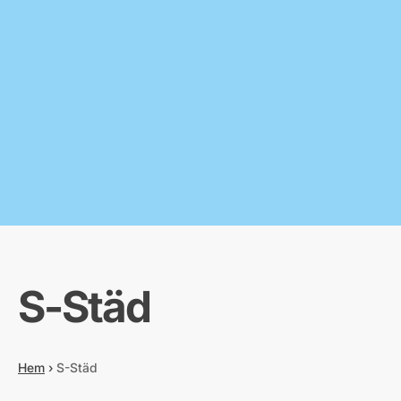
S-Städ
Hem
›
S-Städ