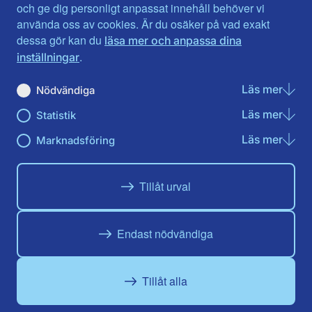
Jönköpings län
Västernorrland
och ge dig personligt anpassat innehåll behöver vi
Kalmar län
Västmanland
använda oss av cookies. Är du osäker på vad exakt
Kronobergs län
Örebro län
dessa gör kan du
läsa mer och anpassa dina
Norrbotten
Östergötland
.
inställningar
Skåne län
Läs mer
om N
Nödvändiga
Du hittar oss här på sociala medier
Läs mer
om St
Statistik
Facebook
X
Instagram
Linkedin
Youtube
Läs mer
om Ma
Marknadsföring
Tillåt urval
Endast nödvändiga
Tillåt alla