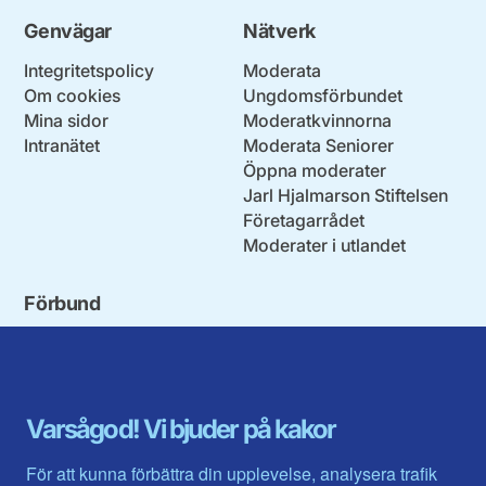
Genvägar
Nätverk
Integritetspolicy
Moderata
Om cookies
Ungdomsförbundet
Mina sidor
Moderatkvinnorna
Intranätet
Moderata Seniorer
Öppna moderater
Jarl Hjalmarson Stiftelsen
Företagarrådet
Moderater i utlandet
Förbund
Blekinge län
Stockholms stad och län
Dalarna
Södermanlands län
Gotland
Uppsala län
Gävleborg
Värmlands län
Varsågod! Vi bjuder på kakor
Halland
Västerbotten
Jämtlands län
Västra Götaland
För att kunna förbättra din upplevelse, analysera trafik