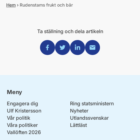
Hem
›
Rudenstams frukt och bär
Ta ställning och dela artikeln
Dela via Facebook
Dela via Twitter
Dela via Linkedin
Dela via Mail
Meny
Engagera dig
Ring statsministern
Ulf Kristersson
Nyheter
Vår politik
Utlandssvenskar
Våra politiker
Lättläst
Vallöften 2026