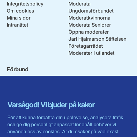
Integritetspolicy
Moderata
Om cookies
Ungdomsförbundet
Mina sidor
Moderatkvinnorna
Intranätet
Moderata Seniorer
Öppna moderater
Jarl Hjalmarson Stiftelsen
Företagarrådet
Moderater i utlandet
Förbund
Blekinge län
Stockholms stad och län
Dalarna
Södermanlands län
Gotland
Uppsala län
Gävleborg
Värmlands län
Varsågod! Vi bjuder på kakor
Halland
Västerbotten
Jämtlands län
Västra Götaland
För att kunna förbättra din upplevelse, analysera trafik
Jönköpings län
Västernorrland
och ge dig personligt anpassat innehåll behöver vi
Kalmar län
Västmanland
använda oss av cookies. Är du osäker på vad exakt
Kronobergs län
Örebro län