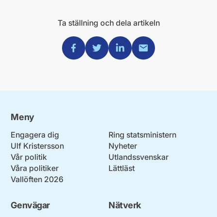
Ta ställning och dela artikeln
Dela via Facebook
Dela via Twitter
Dela via Linkedin
Dela via Mail
Meny
Engagera dig
Ring statsministern
Ulf Kristersson
Nyheter
Vår politik
Utlandssvenskar
Våra politiker
Lättläst
Vallöften 2026
Genvägar
Nätverk