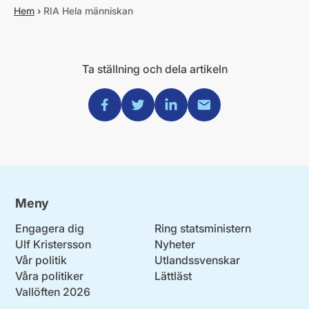
Hem
›
RIA Hela människan
Ta ställning och dela artikeln
Dela via Facebook
Dela via Twitter
Dela via Linkedin
Dela via Mail
Meny
Engagera dig
Ring statsministern
Ulf Kristersson
Nyheter
Vår politik
Utlandssvenskar
Våra politiker
Lättläst
Vallöften 2026